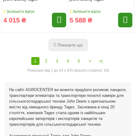
Залишити відгук
Залишити відгук
4 015 ₴
5 588 ₴
Показати ще
1
2
3
4
5
>
>|
Показано від 1 до 24 з 435 (всього сторінок: 19)
На сайті AGROCENTER ви можете придбати роликові ланцюги,
транспортери елеватора та транспортери похилої камери для
сільськогосподарської техніки John Deere з оригінальною
якістю від німецького бренду Tagex. Заснована в кінці 20
століття, компанія Tagex стала одним із найбільших
європейських імпортерів і експортерів ланцюгів та
транспортерів для сільськогосподарської техніки.
Асортимент продукції Tagex для John Deere: