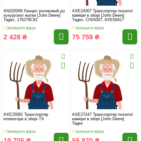
AN102009 Ланцюг роликовий до
AXE24307 Транспортер похилої
кукурузної жатки [John Deere]
камери в зборі [John Deere]
Tagex, 176279C91
Tagex, CH24307, AXE50417
Залишити відгук
Залишити відгук
2 428 ₴
75 759 ₴
AXE25091 Транспортер
AXE27247 Транспортер похилої
елеватора в зборі TX
камери в зборі [John Deere]
Tagex
Залишити відгук
Залишити відгук
19 705 ₴
55 870 ₴