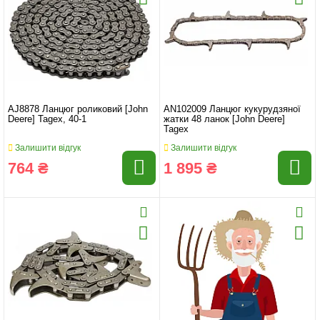
AJ8878 Ланцюг роликовий [John
AN102009 Ланцюг кукурудзяної
Deere] Tagex, 40-1
жатки 48 ланок [John Deere]
Tagex
Залишити відгук
Залишити відгук
764 ₴
1 895 ₴