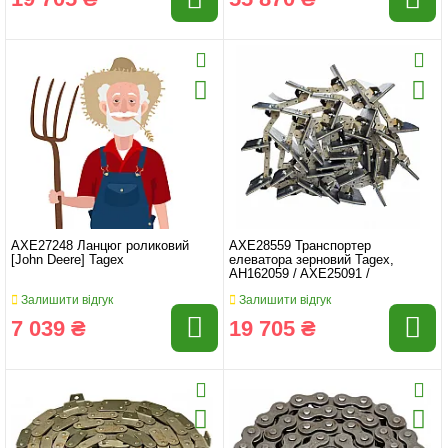
AXE27248 Ланцюг роликовий
AXE28559 Транспортер
[John Deere] Tagex
елеватора зерновий Tagex,
AH162059 / AXE25091 /
Залишити відгук
Залишити відгук
7 039 ₴
19 705 ₴