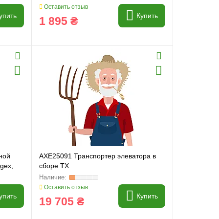
Оставить отзыв
упить
Купить
1 895 ₴
ной
AXE25091 Транспортер элеватора в
gex,
сборе TX
Оставить отзыв
упить
Купить
19 705 ₴