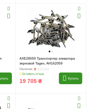
n
AXE28559 Транспортер элеватора
зерновой Tagex, AH162059
Оставить отзыв
упить
Купить
19 705 ₴