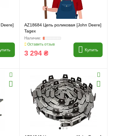
 Deere]
AZ18684 Цепь роликовая [John Deere]
Tagex
Оставить отзыв
упить
Купить
3 294 ₴