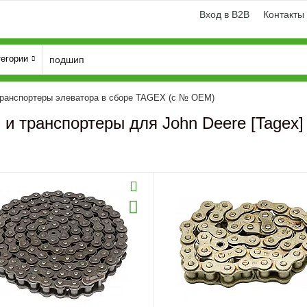
Вход в B2B
Контакты
тегории
транспортеры элеватора в сборе TAGEX (с № OEM)
 и транспортеры для John Deere [Tagex]