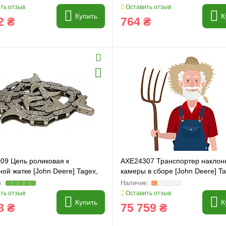
ть отзыв
Оставить отзыв
Купить
К
2 ₴
764 ₴
и
Генератори
09 Цепь роликовая к
AXE24307 Транспортер наклон
ной жатке [John Deere] Tagex,
камеры в сборе [John Deere] Ta
C91
CH24307, AXE50417
ть отзыв
Оставить отзыв
Купить
К
8 ₴
75 759 ₴