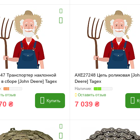
47 Транспортер наклонной
AXE27248 Цепь роликовая [Joh
в сборе [John Deere] Tagex
Deere] Tagex
ть отзыв
Оставить отзыв
Купить
К
70 ₴
7 039 ₴