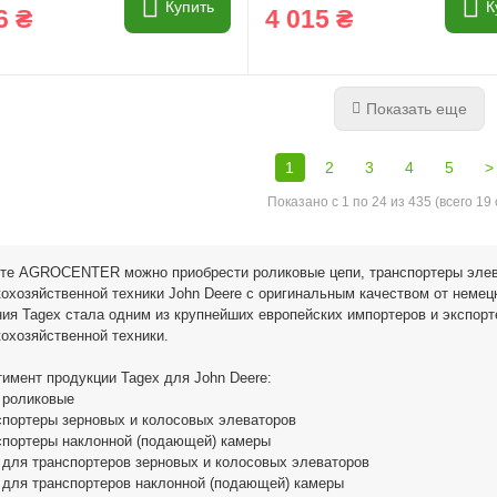
Купить
К
6 ₴
4 015 ₴
Показать еще
1
2
3
4
5
>
Показано с 1 по 24 из 435 (всего 19
йте AGROCENTER можно приобрести роликовые цепи, транспортеры элев
охозяйственной техники John Deere с оригинальным качеством от немецк
ия Tagex стала одним из крупнейших европейских импортеров и экспорт
охозяйственной техники.
имент продукции Tagex для John Deere:
 роликовые
спортеры зерновых и колосовых элеваторов
спортеры наклонной (подающей) камеры
 для транспортеров зерновых и колосовых элеваторов
 для транспортеров наклонной (подающей) камеры