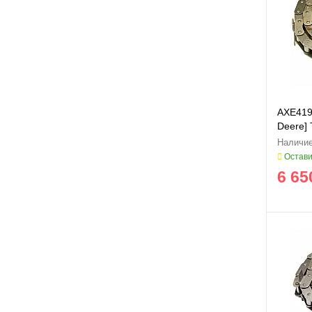
AXE419
Deere] 
Остави
6 65