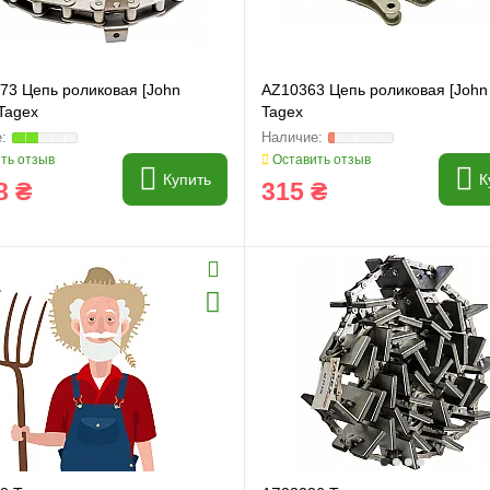
73 Цепь роликовая [John
AZ10363 Цепь роликовая [John
Tagex
Tagex
ть отзыв
Оставить отзыв
Купить
К
8 ₴
315 ₴