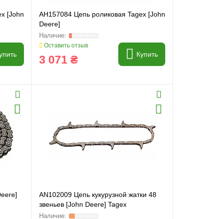
x [John
AH157084 Цепь роликовая Tagex [John
Deere]
Оставить отзыв
упить
Купить
3 071 ₴
eere]
AN102009 Цепь кукурузной жатки 48
звеньев [John Deere] Tagex