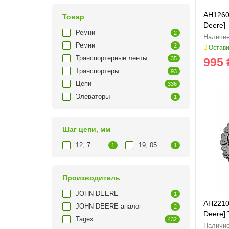
AH1260
Товар
Deere]
Ремни
2
Ремни
2
Остави
Транспортерные ленты
35
995 
Транспортеры
93
Цепи
336
Элеваторы
1
Шаг цепи, мм
12, 7
19, 05
1
1
Производитель
JOHN DEERE
1
AH2210
JOHN DEERE-аналог
2
Deere] 
Tagex
432