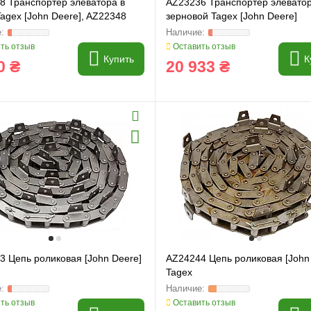
8 Транспортер элеватора в
AZ23236 Транспортер элевато
agex [John Deere], AZ22348
зерновой Tagex [John Deere]
ть отзыв
Оставить отзыв
Купить
К
0 ₴
20 933 ₴
3 Цепь роликовая [John Deere]
AZ24244 Цепь роликовая [John
Tagex
ть отзыв
Оставить отзыв