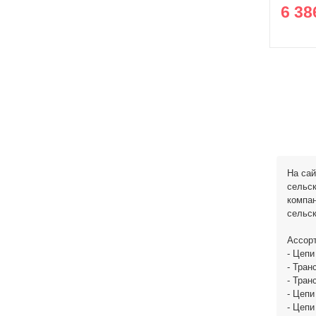
6 38
На са
сельск
компан
сельск
Ассорт
- Цепи
- Тран
- Тран
- Цепи
- Цепи