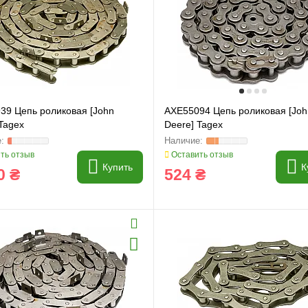
39 Цепь роликовая [John
AXE55094 Цепь роликовая [Joh
Tagex
Deere] Tagex
ть отзыв
Оставить отзыв
Купить
К
0 ₴
524 ₴