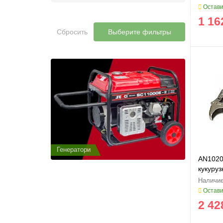
Остави
1 16
Сбросить
Выберите фильтры
Генератори
Генератор
AN1020
кукуруз
176279
Остави
2 42