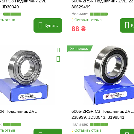
RSR C3 Подшипник ZVL,
6004-2RSR Подшипник ZVL, 23
, JD30049
86629499
ть отзыв
Оставить отзыв
Купить
К
88 ₴
Хит продаж
ZR Подшипник ZVL
6005-2RSR C3 Подшипник ZVL,
238999, JD30543, 3198541
ть отзыв
Оставить отзыв