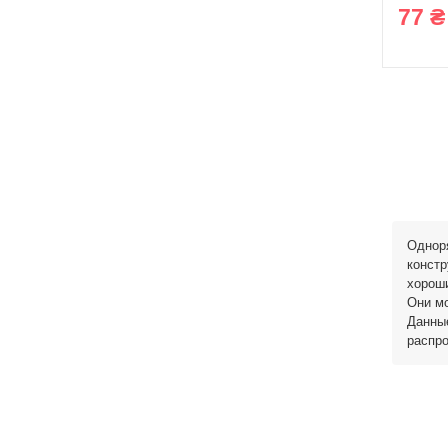
77 ₴
Однор
констр
хорош
Они мо
Данные
распр