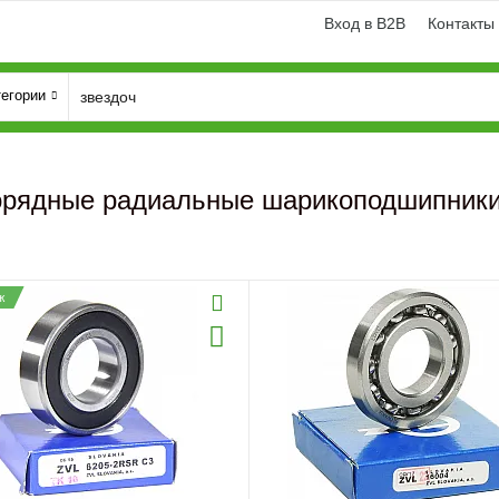
Вход в B2B
Контакты
тегории
рядные радиальные шарикоподшипник
ж