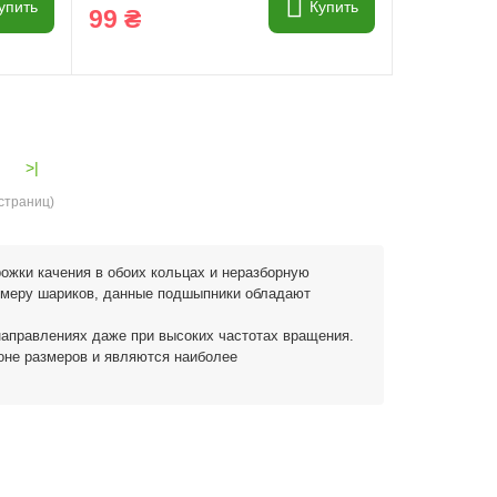
упить
Купить
99 ₴
>|
 страниц)
жки качения в обоих кольцах и неразборную
размеру шариков, данные подшыпники обладают
 направлениях даже при высоких частотах вращения.
оне размеров и являются наиболее