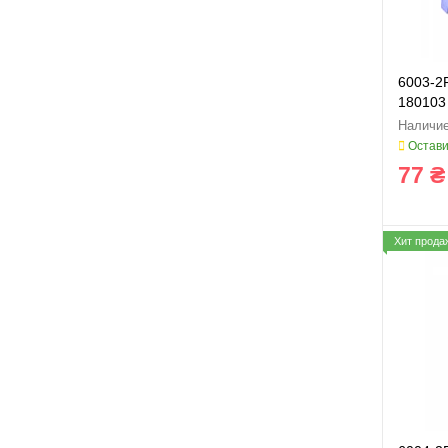
6003-2
180103 
Остави
77 ₴
Хит прода