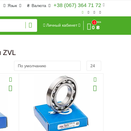
+38 (067) 364 71 72
Язык
₴
Валюта
Сумма
0
Личный кабинет
0 ₴
и ZVL