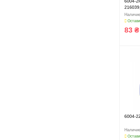
6004-2
216039
Остави
83 ₴
6004-2
Остави