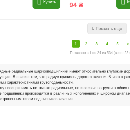
Купить
К
94 ₴
Показать еще
1
2
3
4
5
>
Показано с 1 по 24 из 534 (всего 23
ядные радиальные шарикоподшипники имеют относительно глубокие доро
укцию. В связи с тем, что радиус кривизны дорожек качения близок к 
ими характеристиками грузоподъемности.
гут воспринимать не только радиальные, но и осевые нагрузки в обоих
 подшипники производятся в различных исполнениях и широком диапаз
остраненным типом подшипников качения.