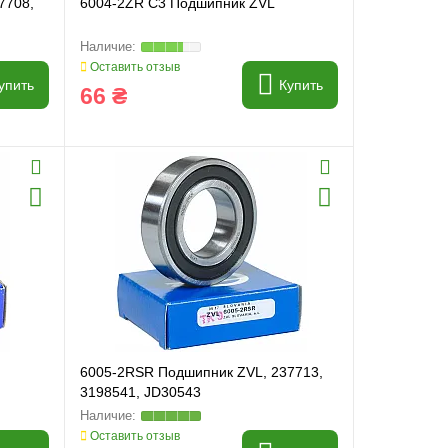
7708,
6004-2ZR C3 Подшипник ZVL
Оставить отзыв
упить
Купить
66 ₴
6005-2RSR Подшипник ZVL, 237713,
3198541, JD30543
Оставить отзыв