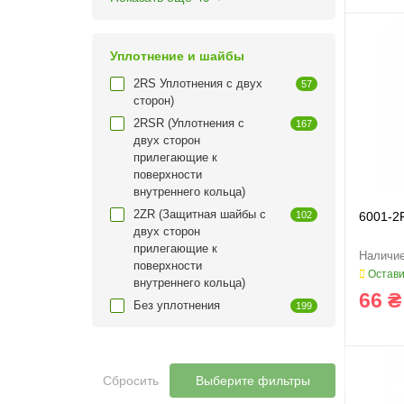
Уплотнение и шайбы
2RS Уплотнения с двух
57
сторон)
2RSR (Уплотнения с
167
двух сторон
прилегающие к
поверхности
внутреннего кольца)
2ZR (Защитная шайбы с
102
6001-2
двух сторон
прилегающие к
поверхности
Остави
внутреннего кольца)
66 ₴
Без уплотнения
199
Сбросить
Выберите фильтры