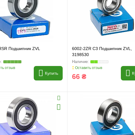
RSR Подшипник ZVL
6002-2ZR C3 Подшипник ZVL,
3198530
и
Генератори
ть отзыв
Оставить отзыв
Купить
К
66 ₴