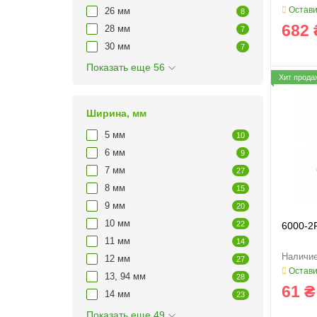
Остави
26 мм
8
682 
28 мм
7
30 мм
7
Показать еще 56
Хит прода
Ширина, мм
5 мм
10
6 мм
9
7 мм
27
8 мм
15
9 мм
20
10 мм
22
6000-2
11 мм
14
12 мм
27
Остави
13, 94 мм
28
61 ₴
14 мм
23
Показать еще 49