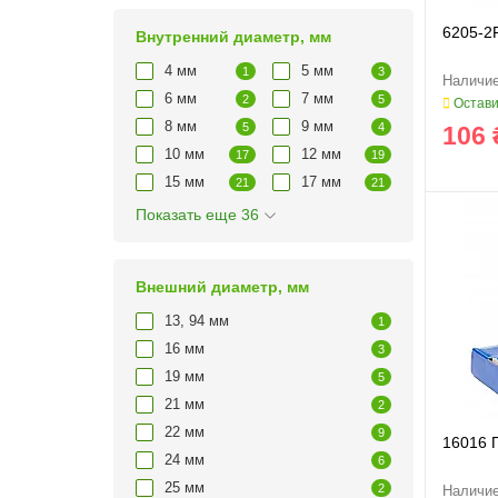
6205-2
Внутренний диаметр, мм
4 мм
5 мм
1
3
6 мм
7 мм
2
5
Остави
8 мм
9 мм
5
4
106 
10 мм
12 мм
17
19
15 мм
17 мм
21
21
Показать еще 36
Внешний диаметр, мм
13, 94 мм
1
16 мм
3
19 мм
5
21 мм
2
22 мм
9
16016 
24 мм
6
25 мм
2