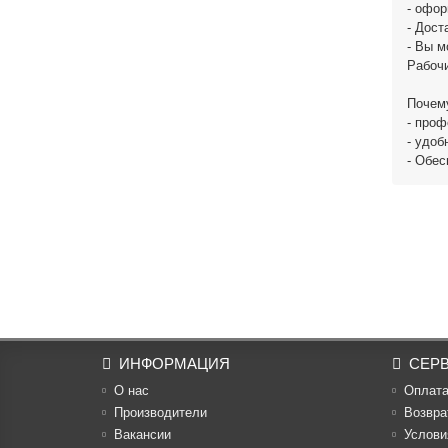
- офор
- Дост
- Вы м
Рабочи
Поче
- проф
- удоб
- Обес
ИНФОРМАЦИЯ
СЕР
О нас
Оплат
Производители
Возвра
Вакансии
Услови