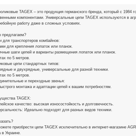
оликовые TAGEX – это продукция германского бренда, который с 1984 г
венными компонентами. Универсальные цепи TAGEX используются в агра
ребойную работу даже в сложных условиях.
ы предлагаем?
и для транспортеров комбайнов:
ами для крепления лопаток или планок.
ичные шаги цепей и варианты размещения лопаток или планок.
хтах по 5 метров.
иковые цепи стандартных типов:
рядные и двухрядные, универсальные для разной техники.
хтах по 5 метров.
динительные и переходные звенья:
быстрого монтажа и адаптации цепей к вашим потребностям.
ущества TAGEX:
пейское качество: высокая износостойкость и долговечность.
ерсальность: Идеально подходят для разных видов техники.
казать?
можете приобрести цепи TAGEX исключительно в интернет-магазине A
 в Украине.