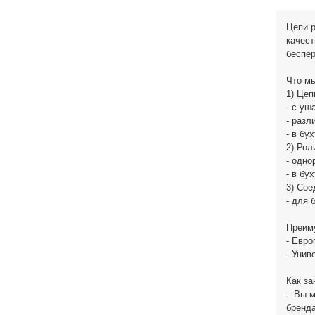
Цепи р
качест
беспе
Что м
1) Цеп
- с уш
- разл
- в бу
2) Рол
- одно
- в бу
3) Сое
- для 
Преим
- Евро
- Унив
Как за
– Вы 
бренда