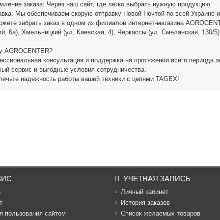
мление заказа: Через наш сайт, где легко выбрать нужную продукцию.
авка: Мы обеспечиваем скорую отправку Новой Почтой по всей Украине 
ожете забрать заказ в одном из филиалов интернет-магазина AGROCEN
й, 6а), Хмельницкий (ул. Киевская, 4), Черкассы (ул. Смелянская, 130/5)
му AGROCENTER?
ессиональная консультация и поддержка на протяжении всего периода э
ный сервис и выгодные условия сотрудничества.
печьте надежность работы вашей техники с цепями TAGEX!
ВИС
УЧЕТНАЯ ЗАПИСЬ
а
Личный кабинет
т
История заказов
я пользования сайтом
Список желаемых товаров