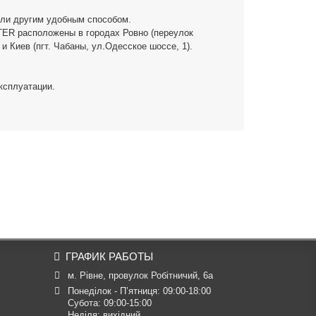
или другим удобным способом.
TER расположены в городах Ровно (переулок
 и Киев (пгт. Чабаны, ул.Одесское шоссе, 1).
ксплуатации.
ГРАФИК РАБОТЫ
м. Рівне, провулок Робітничий, 6а
Понеділок - П’ятниця: 09:00-18:00

Субота: 09:00-15:00

Неділя: вихідний