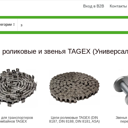
Вход в B2B
Контакты
тегории
 роликовые и звенья TAGEX (Универса
и
Генератори
 для транспортеров
Цепи роликовые TAGEX (DIN
Звенья
омбайнов TAGEX
8187, DIN 8188, DIN 8181, ASA)
пер