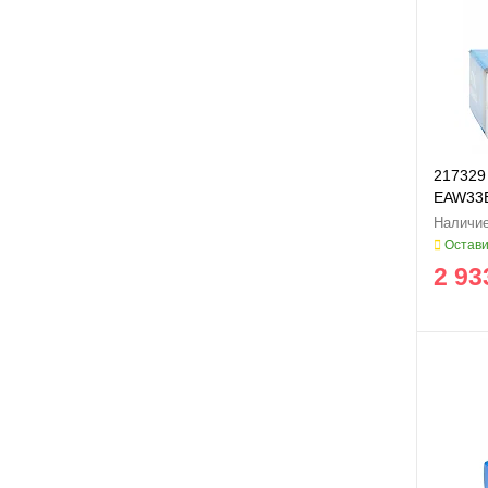
217329
EAW33E
217329
Остави
2 93