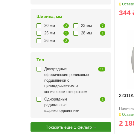
Остави
344 
Ширина, мм
20 мм
23 мм
2
7
25 мм
28 мм
1
1
36 мм
2
Тип
Двухрядные
11
сферические роликовые
подшипники с
цилиндрическим и
коническим отверстием
22311K
Однорядные
1
радиальные
шарикоподшипники
Остави
2 18
Показать еще 1 фильтр