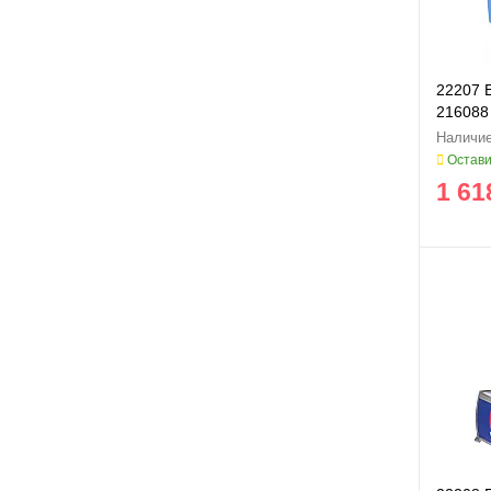
22207 
216088
Остави
1 61