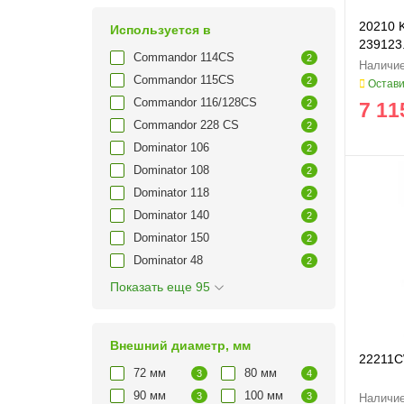
20210 
Используется в
239123.
Commandor 114CS
2
Commandor 115CS
2
Остави
Commandor 116/128CS
2
7 11
Commandor 228 CS
2
Dominator 106
2
Dominator 108
2
Dominator 118
2
Dominator 140
2
Dominator 150
2
Dominator 48
2
Показать еще 95
Внешний диаметр, мм
22211C
72 мм
80 мм
3
4
90 мм
100 мм
3
3