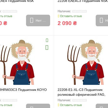
EAE4 Подшипник NSK
22208 EAE4C3 Подшипник NSK
ть отзыв
Оставить отзыв
Нет в наличии
Н
0 ₴
2 090 ₴
 RHRW33C3 Подшипник KOYO
22208-E1-XL-C3 Подшипник
роликовый сферический FAG,
238280.2, 80323327
ть отзыв
Оставить отзыв