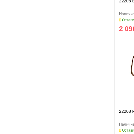
22208 
Остави
2 09
22208
Остави