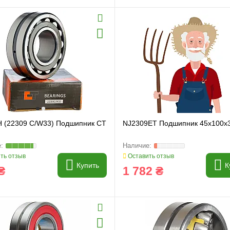
H (22309 C/W33) Подшипник CT
NJ2309ET Подшипник 45x100x
и
Генератори
ть отзыв
Оставить отзыв
Купить
К
₴
1 782 ₴