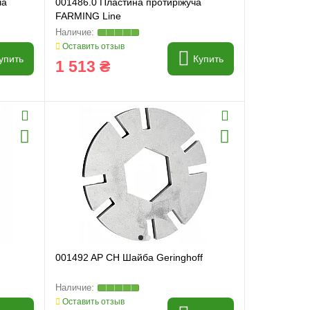
ча
001486.0 Пластина протиріжуча
FARMING Line
Оставить отзыв
упить
Купить
1 513 ₴
001492 AP CH Шайба Geringhoff
Оставить отзыв