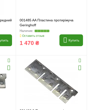
средний
001485 AA Пластина протиріжуча
Geringhoff
Оставить отзыв
упить
Купить
1 470 ₴