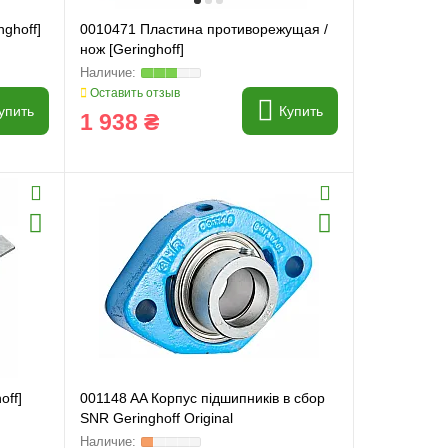
ghoff]
0010471 Пластина противорежущая /
нож [Geringhoff]
Оставить отзыв
упить
Купить
1 938 ₴
off]
001148 AA Корпус підшипників в сбор
SNR Geringhoff Original