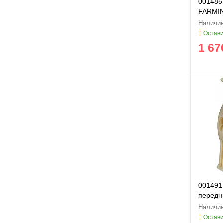
001485
FARMIN
Остави
1 67
001491
передни
Остави