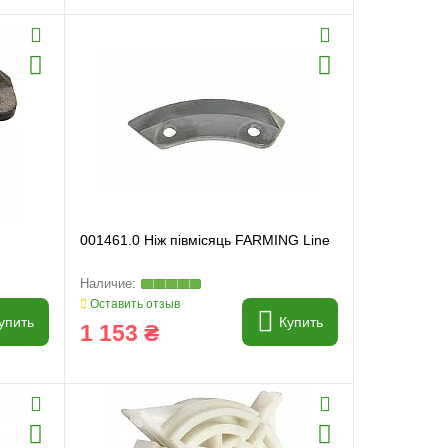
001461.0 Ніж півмісяць FARMING Line
Оставить отзыв
упить
Купить
1 153 ₴