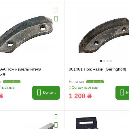
 AA Нож измельчителя
001461 Нож жатки [Geringhoff]
off
ть отзыв
Оставить отзыв
Купить
К
₴
1 208 ₴