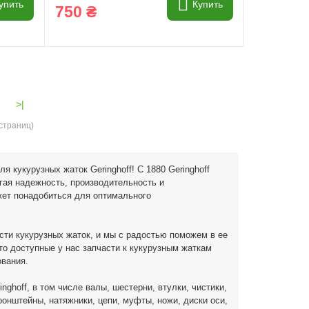
упить
Купить
750 ₴
>|
 страниц)
 кукурузных жаток Geringhoff! С 1880 Geringhoff
гая надежность, производительность и
жет понадобиться для оптимального
сти кукурузных жаток, и мы с радостью поможем в ее
то доступные у нас запчасти к кукурузным жаткам
ования.
ghoff, в том числе валы, шестерни, втулки, чистики,
ронштейны, натяжники, цепи, муфты, ножи, диски оси,