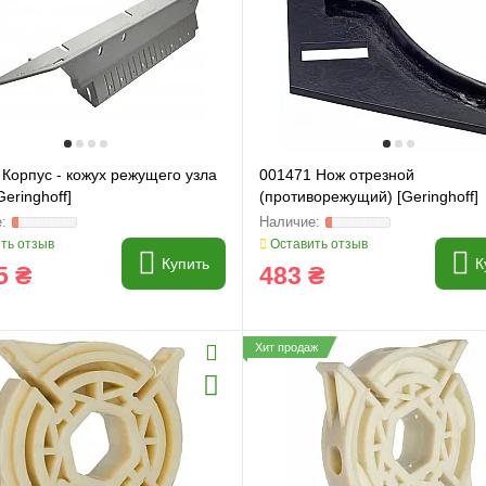
Корпус - кожух режущего узла
001471 Нож отрезной
Geringhoff]
(противорежущий) [Geringhoff]
и
Генератори
ть отзыв
Оставить отзыв
Купить
К
5 ₴
483 ₴
Хит продаж