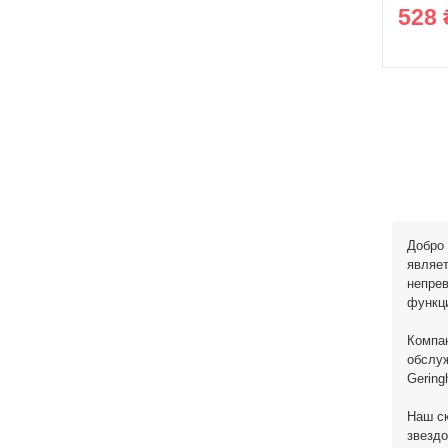
528 
Добро 
являет
непрев
функц
Компан
обслуж
Gering
Наш ск
звездо