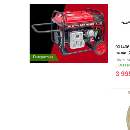
001466 
жатки [
Генератори
Генератор
Остави
3 99