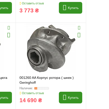
Оставить отзыв
упить
Купить
3 773 ₴
нцюга
001260 AA Корпус ротора ( шнек )
Geringhoff
Оставить отзыв
упить
Купить
14 690 ₴