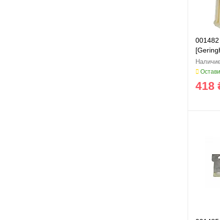
001482
[Geringh
Остави
418 