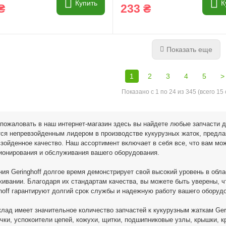
Купить
К
₴
233 ₴
Показать еще
1
2
3
4
5
>
Показано с 1 по 24 из 345 (всего 15
пожаловать в наш интернет-магазин здесь вы найдете любые запчасти для
ся непревзойденным лидером в производстве кукурузных жаток, предла
зойденное качество. Наш ассортимент включает в себя все, что вам мо
ионирования и обслуживания вашего оборудования.
ия Geringhoff долгое время демонстрирует свой высокий уровень в обла
ивании. Благодаря их стандартам качества, вы можете быть уверены, ч
hoff гарантируют долгий срок службы и надежную работу вашего оборуд
лад имеет значительное количество запчастей к кукурузным жаткам Gerin
чки, успокоители цепей, кожухи, щитки, подшипниковые узлы, крышки, к