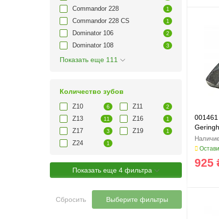
Commandor 228
1
Commandor 228 CS
1
Dominator 106
2
Dominator 108
3
Показать еще 111
Количество зубов
Z10
Z11
6
2
001461
Z13
Z16
11
1
Geringh
Z17
Z19
3
1
Z24
1
Остави
925 
Показать еще 4 фильтра
Сбросить
Выберите фильтры