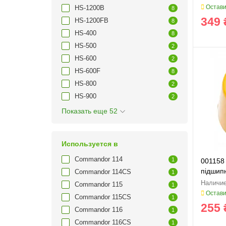
Остави
HS-1200B
8
349 
HS-1200FB
8
HS-400
8
HS-500
2
HS-600
2
HS-600F
8
HS-800
2
HS-900
2
Показать еще 52
Используется в
Commandor 114
1
001158
підшипн
Commandor 114CS
1
Commandor 115
1
Остави
Commandor 115CS
1
255 
Commandor 116
1
Commandor 116CS
1