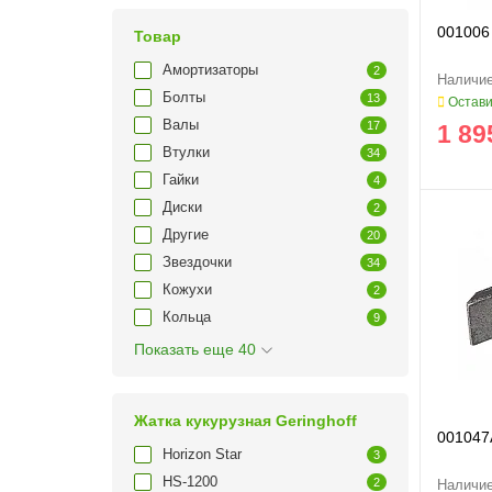
001006 
Товар
Амортизаторы
2
Болты
13
Остави
Валы
17
1 89
Втулки
34
Гайки
4
Диски
2
Другие
20
Звездочки
34
Кожухи
2
Кольца
9
Показать еще 40
Жатка кукурузная Geringhoff
001047
Horizon Star
3
HS-1200
2