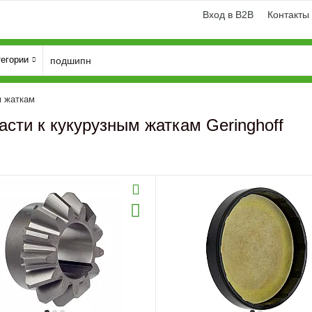
Вход в B2B
Контакты
тегории
м жаткам
асти к кукурузным жаткам Geringhoff