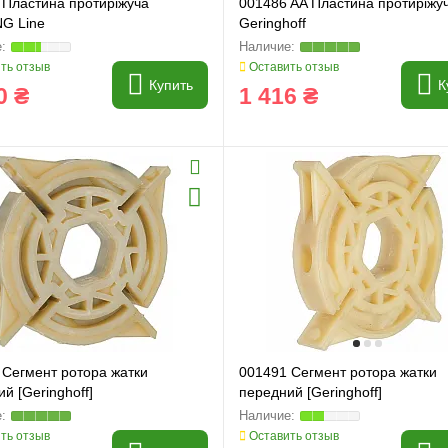
 Пластина протиріжуча
001486 AA Пластина протиріжу
G Line
Geringhoff
ть отзыв
Оставить отзыв
Купить
К
0 ₴
1 416 ₴
 Сегмент ротора жатки
001491 Сегмент ротора жатки
й [Geringhoff]
передний [Geringhoff]
ть отзыв
Оставить отзыв