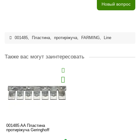
Новый вопрос
001485
,
Пластина
,
протиріжуча
,
FARMING
,
Line
Также вас могут заинтересовать
001485 AA Пластина
протиріжуча Geringhoff