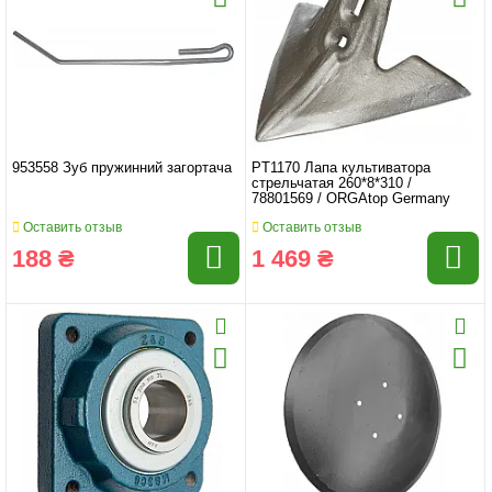
953558 Зуб пружинний загортача
PT1170 Лапа культиватора
стрельчатая 260*8*310 /
78801569 / ORGAtop Germany
Оставить отзыв
Оставить отзыв
188 ₴
1 469 ₴