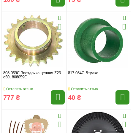
808-059C Звездочка цепная Z23
817-084C Втулка
d50, 808059C
Оставить отзыв
Оставить отзыв
777 ₴
40 ₴