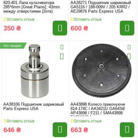
820-401 Лапа культиватора
AA28271 Подшипник шариковый
285*6mm [Great Plains], 43mm
GA5116 / 188-009V / 205 KRR2 /
между отверстиями (2отв)
AE29876 Parts Express USA
Оставить отзыв
Оставить отзыв
350 ₴
600 ₴
Хит продаж
AA38106 Подшипник шариковый
AA43898 Колесо прикочуюче
Parts Express USA
814-174C / AA34211/ GA6434/
AP43898 / F211 / SMA43898
FARMING Line
Оставить отзыв
Оставить отзыв
646 ₴
663 ₴