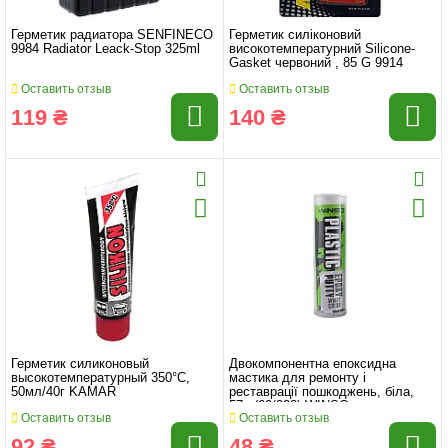
Герметик радиатора SENFINECO
Герметик силіконовий
9984 Radiator Leack-Stop 325ml
високотемпературний Silicone-
Gasket червоний , 85 G 9914
Оставить отзыв
Оставить отзыв
119 ₴
140 ₴
Герметик силиконовый
Двокомпонентна епоксидна
высокотемпературный 350°С,
мастика для ремонту і
50мл/40г KAMAR
реставрації пошкоджень, біла,
57g (60/288) WINSO
Оставить отзыв
Оставить отзыв
92 ₴
48 ₴