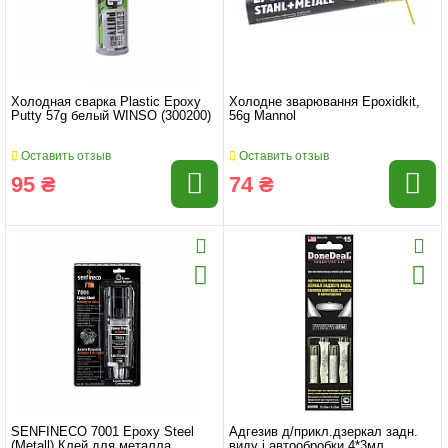
Холодная сварка Plastic Epoxy
Холодне зварювання Epoxidkit,
Putty 57g белый WINSO (300200)
56g Mannol
Оставить отзыв
Оставить отзыв
95 ₴
74 ₴
SENFINECO 7001 Epoxy Steel
Адгезив д/прикл.дзеркал задн.
(Metall) Клей для металла
виду і автообробки 4*3мл