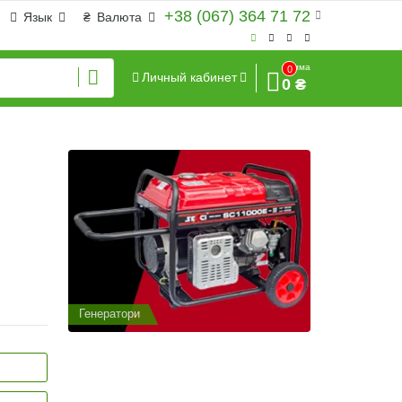
+38 (067) 364 71 72
Язык
₴
Валюта
Сумма
0
Личный кабинет
0 ₴
Генератори
Генератори