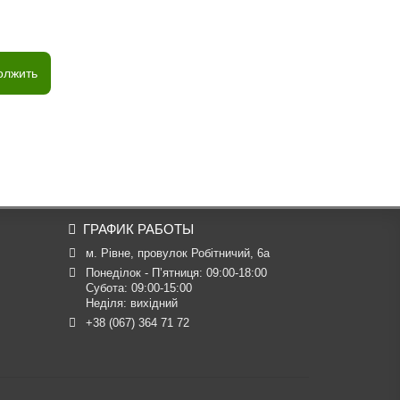
олжить
ГРАФИК РАБОТЫ
м. Рівне, провулок Робітничий, 6а
Понеділок - П’ятниця: 09:00-18:00

Субота: 09:00-15:00

Неділя: вихідний
+38 (067) 364 71 72