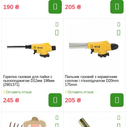
190 ₴
205 ₴
Горелка газовая для пайки с
Пальник газовий з керамічним
пьезоподжигом D12мм 198мм
соплом і п'езопідпалом D20mm
(2901371)
175mm
Оставить отзыв
Оставить отзыв
245 ₴
205 ₴