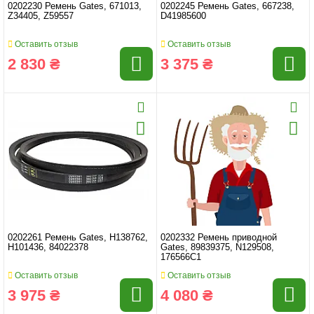
0202230 Ремень Gates, 671013,
0202245 Ремень Gates, 667238,
Z34405, Z59557
D41985600
Оставить отзыв
Оставить отзыв
2 830 ₴
3 375 ₴
0202261 Ремень Gates, H138762,
0202332 Ремень приводной
H101436, 84022378
Gates, 89839375, N129508,
176566C1
Оставить отзыв
Оставить отзыв
3 975 ₴
4 080 ₴