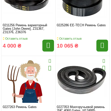
0211256 Ремень вариаторный
0225286 EE-TECH Ремень Gates
Gates [John Deere], Z31367,
Z31376, Z36376
Оставить отзыв
Оставить отзыв
4 000 ₴
10 065 ₴
0227263 Ремень Gates
0227353 Многоручьевой ремень
2HC 4060 Gates, H174885