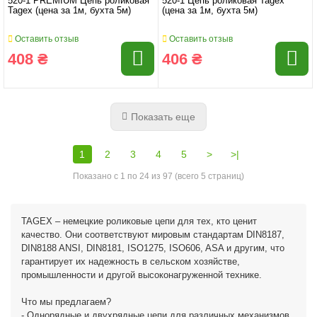
520-1 PREMIUM Цепь роликовая
520-1 Цепь роликовая Tagex
Tagex (цена за 1м, бухта 5м)
(цена за 1м, бухта 5м)
Оставить отзыв
Оставить отзыв
408 ₴
406 ₴
Показать еще
1
2
3
4
5
>
>|
Показано с 1 по 24 из 97 (всего 5 страниц)
TAGEX – немецкие роликовые цепи для тех, кто ценит
качество. Они соответствуют мировым стандартам DIN8187,
DIN8188 ANSI, DIN8181, ISO1275, ISO606, ASA и другим, что
гарантирует их надежность в сельском хозяйстве,
промышленности и другой высоконагруженной технике.
Что мы предлагаем?
- Однорядные и двухрядные цепи для различных механизмов.