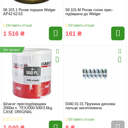
58.103.1 Ролик поршня Welger
59.101-М Ролик голки прес-
AP42-52-53
підбирача до Welger
Оставить отзыв
Оставить отзыв
1 516 ₴
161 ₴
Хит продаж
Шпагат пресподборщика
0340.01.01 Пружина дискова
2000м.п. ТЕХ2000-500/3,6kg
пальця захоплювача
CASE ORIGINAL
1
Оставить отзыв
1 040 ₴
8 ₴