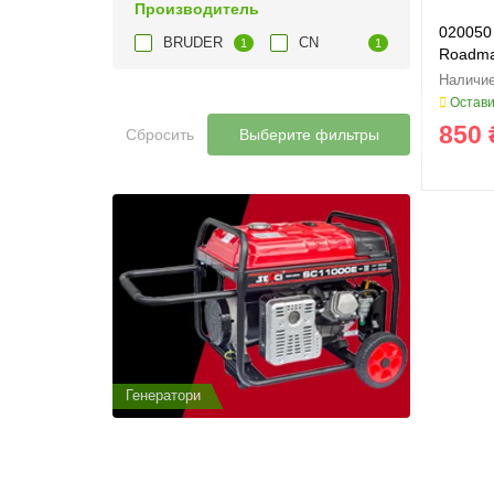
Производитель
020050
BRUDER
CN
1
1
Roadm
Остави
850 
Сбросить
Выберите фильтры
Генератори
Генератор