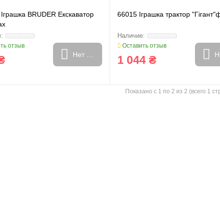
 Іграшка BRUDER Екскаватор
66015 Іграшка трактор "Гігант
ax
ть отзыв
Оставить отзыв
Нет в наличии
Н
₴
1 044 ₴
Показано с 1 по 2 из 2 (всего 1 с
и
Генератори