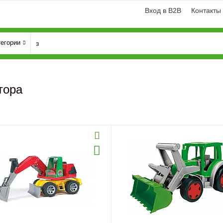
Вход в B2B
Контакты
тегории
тора