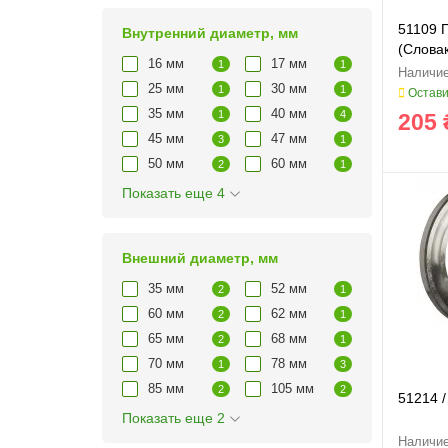
51109 
Внутренний диаметр, мм
(Слова
16 мм
17 мм
1
1
25 мм
30 мм
1
1
Остави
35 мм
40 мм
1
4
205 
45 мм
47 мм
3
1
50 мм
60 мм
2
1
Показать еще 4
Внешний диаметр, мм
35 мм
52 мм
2
1
60 мм
62 мм
2
1
65 мм
68 мм
2
1
70 мм
78 мм
1
3
85 мм
105 мм
2
2
51214 
Показать еще 2