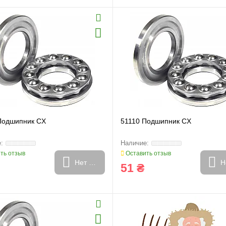
Подшипник CX
51110 Подшипник CX
ть отзыв
Оставить отзыв
Нет в наличии
Н
51 ₴
и
Генератори