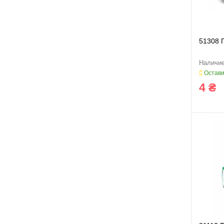
51308 
Остави
4 ₴