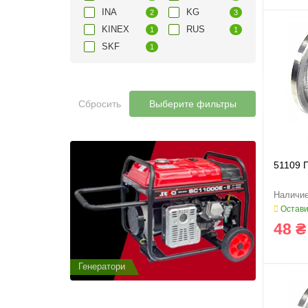
INA
KG
2
3
KINEX
RUS
1
1
SKF
1
Сбросить
Выберите фильтры
51109 
Остави
48 ₴
Генератори
Генератор