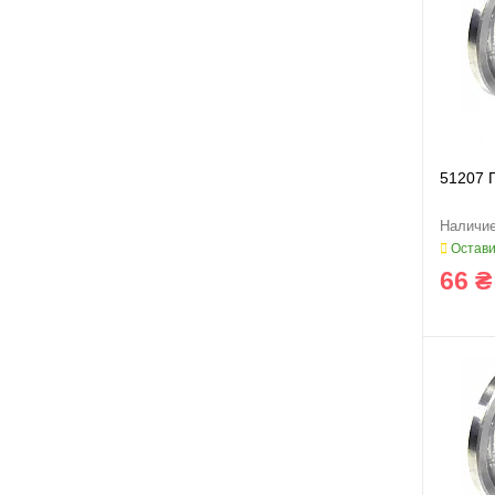
51207 
Остави
66 ₴