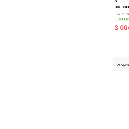
81112 
опорны
Остави
3 00
Упорн