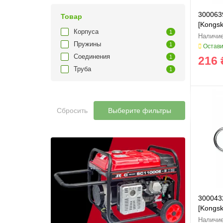
300063
Товар
[Kongski
Корпуса
1
Пружины
1
Остави
Соединения
1
216 
Труба
1
Сбросить
Выберите фильтры
300043
[Kongski