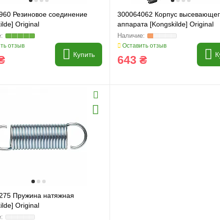
960 Резиновое соединение
300064062 Корпус высевающе
lde] Original
аппарата [Kongskilde] Original
ть отзыв
Оставить отзыв
Купить
К
₴
643 ₴
275 Пружина натяжная
lde] Original