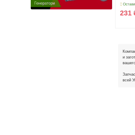
Генератори
Генератор
Остави
231 
Компан
и заго
вашего
Запчас
всей У