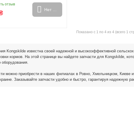
и
Генератори
ть отзыв
Нет в наличии
₴
Показано с 1 по 4 из 4 (всего 1 с
ия Kongskilde известна своей надежной и высокоэффективной сельскох
товки кормов. На этой странице вы найдете запчасти для Kongskilde, ко
 оборудования.
ти можно приобрести в наших филиалах в Ровно, Хмельницком, Киеве и
краине. Заказывайте запчасти удобно и быстро, гарантируя надежную ра