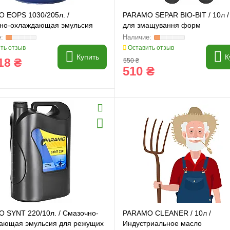
 EOPS 1030/205л. /
PARAMO SEPAR BIO-BIT / 10л /
но-охлаждающая эмульсия
для змащування форм
жущих инструментов
ть отзыв
Оставить отзыв
Купить
К
18 ₴
550 ₴
510 ₴
и
Генератори
 SYNT 220/10л. / Смазочно-
PARAMO CLEANER / 10л /
ающая эмульсия для режущих
Индустриальное масло