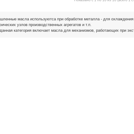
Показано с 1 по 10 из 10 (всего 1 
ленные масла используютса при обработке металла - для охлаждения 
ических узлов производственных агрегатов и т.п.
данная категория включает масла для механизмов, работающих при экс