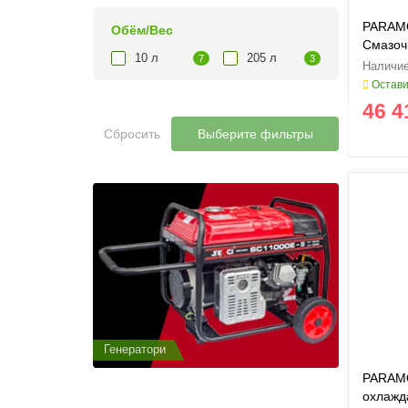
PARAMO
Обём/Вес
Смазоч
10 л
205 л
7
3
для ре
Остави
46 4
Сбросить
Выберите фильтры
Генератори
Генератор
PARAMO
охлажд