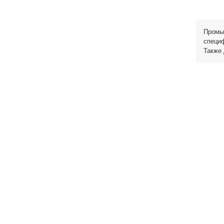
Промыш
специф
Также 