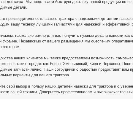
рая доставка: Мы предлагаем быструю доставку нашей продукции по все
одимые детали.
те производительность вашего трактора с надежными деталями навески 
абдим вашу технику лучшими запчастями для надежной и эффективной р
имаем, насколько важно для вас получить нужные детали навески как 
й Украине. Независимо от вашего размещения мы обеспечим оперативную
 трактором.
обства наших клиентов мы также предоставляем возможность самовыво
ожены в таких городах как Ровно, Хмельницкий, Киев и Черкассы. Посет
димые запчасти лично. Наши сотрудники с радостью предоставят вам 
льные варианты для вашего трактора.
те свой выбор в пользу наших деталей навески для трактора и с увере
ости вашей техники. Доверьтесь профессионалам и высококачественны