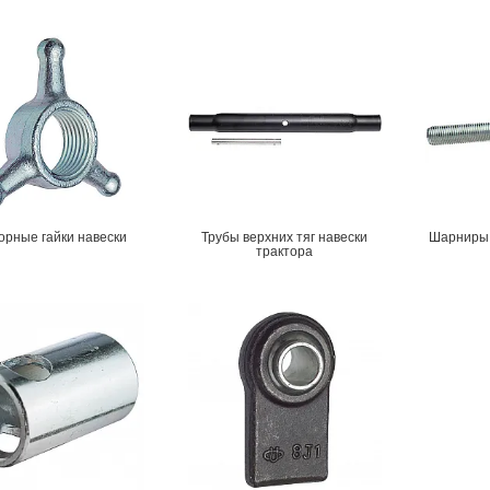
и
Генератори
орные гайки навески
Трубы верхних тяг навески
Шарниры 
трактора