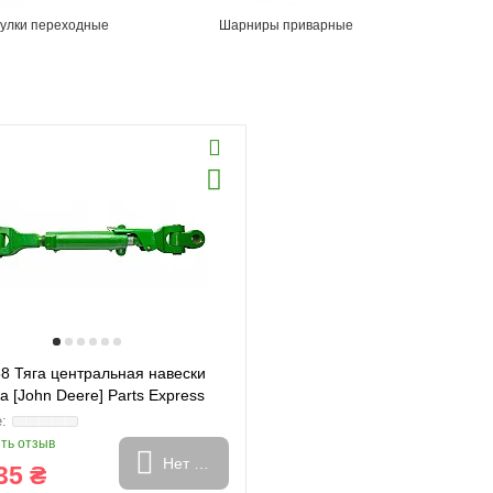
улки переходные
Шарниры приварные
8 Тяга центральная навески
а [John Deere] Parts Express
E44561+RE50533+RE44559)
ть отзыв
Нет в наличии
35 ₴