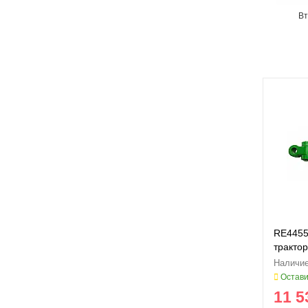
Вт
RE4455
трактор
USA (R
Остави
11 5