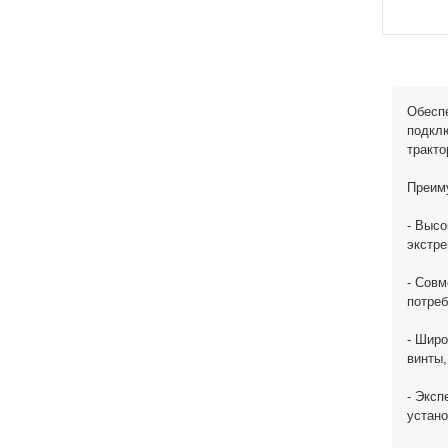
Обеспе
подклю
тракт
Преим
- Высо
экстре
- Совм
потреб
- Широ
винты,
- Эксп
устано