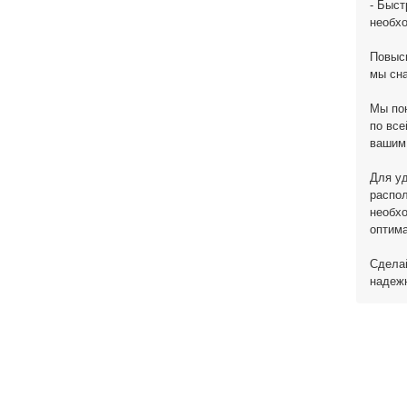
- Быст
необх
Повысь
мы сн
Мы пон
по все
вашим
Для уд
распол
необхо
оптима
Сделай
надежн