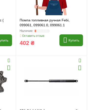
c (
Помпа топливная ручная Febi,
099061, 099061.0, 099061.1
Оставить отзыв
упить
Купить
402 ₴