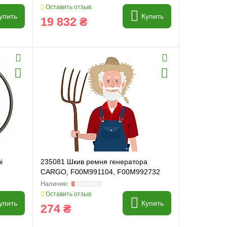
Оставить отзыв
упить
Купить
19 832 ₴
і
235081 Шкив ремня генератора
CARGO, F00M991104, F00M992732
Оставить отзыв
упить
Купить
274 ₴