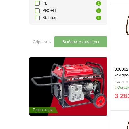
PL
2
PROFIT
1
Stabilus
1
Сбросить
Выберите фильтры
380062
компре
Остави
3 26
Генератори
Генератор