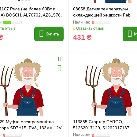
1107 Реле (не более 60Вт и
08658 Датчик температуры
2А) BOSCH, AL76702, AZ61578,
охлаждающей жидкости Febi
33, 86509590, 87414866
ть отзыв
Оставить отзыв
Купить
К
₴
431 ₴
129 Муфта електромагнітна
113855 Стартер CARGO,
сора SD7H15, PV8, 133мм 12V
51262017129, 51262017137,
A0031516401