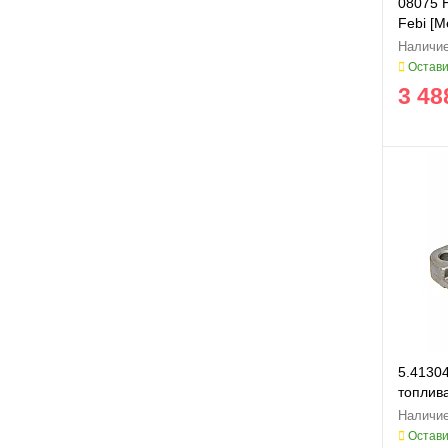
08075 
Febi [M
366200
Остави
3 48
5.4130
топлив
Остави