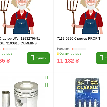
Стартер WAI, 1253279H91
7113-0550 Стартер PROFIT
SU, 3103915 CUMMINS
ть отзыв
Оставить отзыв
Купить
К
35 ₴
11 132 ₴