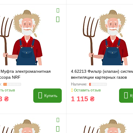
 Муфта электромагнитная
4.62213 Фильтр (клапан) систе
ссора NRF
вентиляции картерных газов
ть отзыв
Оставить отзыв
Купить
К
3 ₴
1 115 ₴
и
Генератори