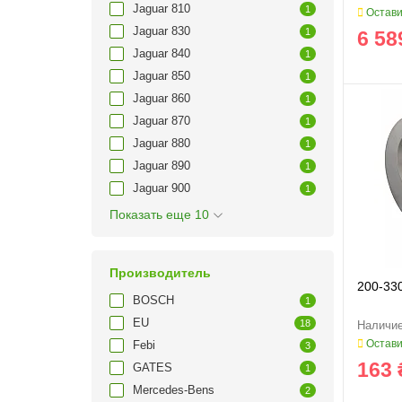
Jaguar 810
1
Остави
Jaguar 830
1
6 58
Jaguar 840
1
Jaguar 850
1
Jaguar 860
1
Jaguar 870
1
Jaguar 880
1
Jaguar 890
1
Jaguar 900
1
Показать еще 10
Производитель
200-33
BOSCH
1
EU
18
Остави
Febi
3
163 
GATES
1
Mercedes-Bens
2