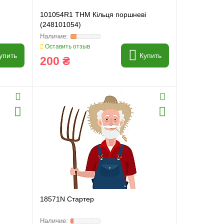
101054R1 THM Кільця поршневі
(248101054)
Оставить отзыв
упить
Купить
200 ₴
18571N Стартер