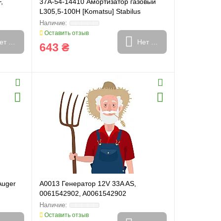
,
37A-54-14410 Амортизатор газовый
L305,5-100H [Komatsu] Stabilus
CA082570
Оставить отзыв
ет в наличии
Нет в наличии
643 ₴
Auger
A0013 Генератор 12V 33A AS,
0061542902, A0061542902
Оставить отзыв