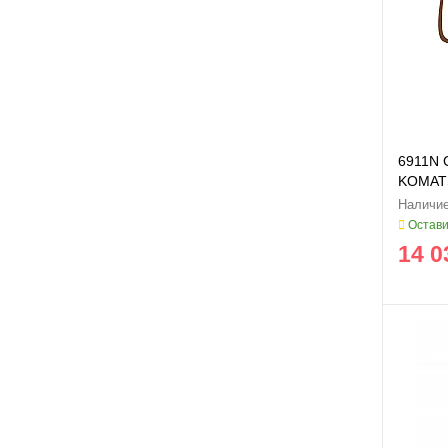
6911N 
KOMAT
Остави
14 0