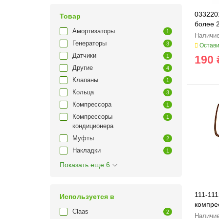
033220
Товар
более 
Амортизаторы
1
070770
Генераторы
3
Остави
Датчики
1
190 
Другие
4
Клапаны
1
Кольца
3
Компрессора
1
Компрессоры
1
кондиционера
Муфты
2
Накладки
1
Показать еще 6
111-11
Используется в
компре
Claas
2