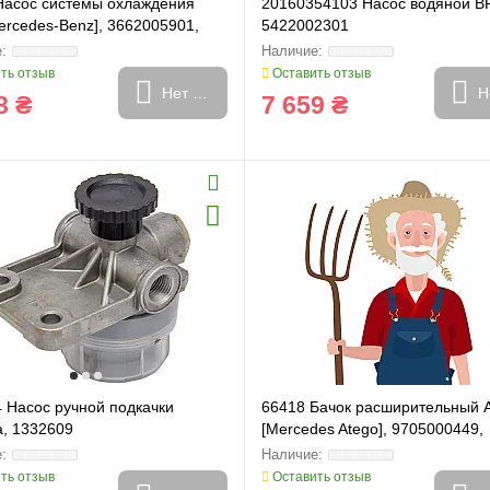
Насос системы охлаждения
20160354103 Насос водяной BF
ercedes-Benz], 3662005901,
5422002301
0901, 3662004601
ть отзыв
Оставить отзыв
Нет в наличии
Н
8 ₴
7 659 ₴
4 Насос ручной подкачки
66418 Бачок расширительный 
а, 1332609
[Mercedes Atego], 9705000449,
9705000349, 9705000249
ть отзыв
Оставить отзыв