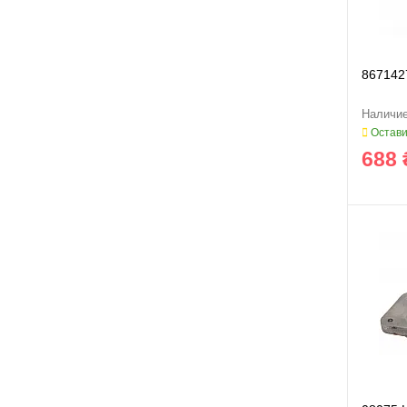
867142
Остави
688 