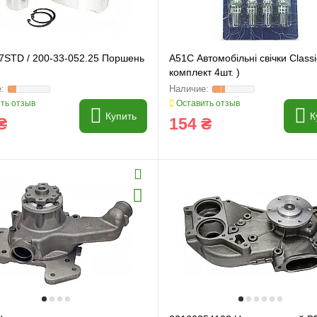
7STD / 200-33-052.25 Поршень
A51C Автомобільні свічки Classi
комплект 4шт. )
ть отзыв
Оставить отзыв
Купить
К
₴
154 ₴