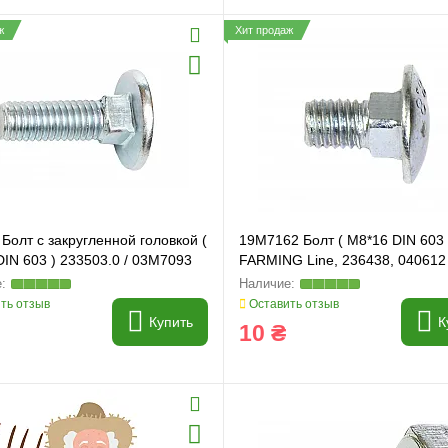
ж
Хит продаж
Болт с закругленной головкой (
19M7162 Болт ( M8*16 DIN 603 
IN 603 ) 233503.0 / 03M7093
FARMING Line, 236438, 040612
G Line
ть отзыв
Оставить отзыв
Купить
К
10 ₴