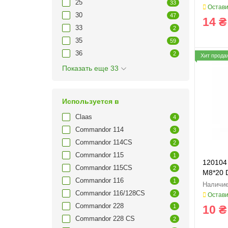
25
33
Остави
30
47
14 ₴
33
2
35
59
36
2
Хит прода
Показать еще 33
Используется в
Claas
4
Commandor 114
3
Commandor 114CS
2
Commandor 115
1
120104 
Commandor 115CS
2
M8*20 
Commandor 116
1
Line
Commandor 116/128CS
2
Остави
Commandor 228
1
10 ₴
Commandor 228 CS
2