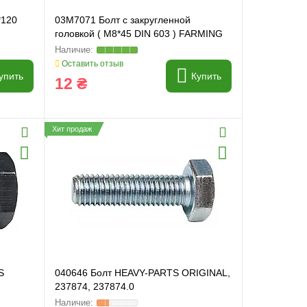
*120
03M7071 Болт с закругленной
головкой ( M8*45 DIN 603 ) FARMING
Line
Оставить отзыв
упить
Купить
12 ₴
Хит продаж
S
040646 Болт HEAVY-PARTS ORIGINAL,
237874, 237874.0