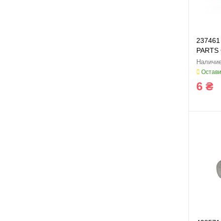
237461
PARTS 
Остави
6 ₴