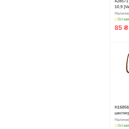
428571 
10,9 [V
Остави
85 ₴
H16856
шестигр
Schuma
Остави