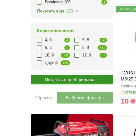
Dominator 106
4
Хит прода
Показать еще 120
Класс прочности
4, 8
5, 8
4
28
6, 8
8, 8
1
311
10, 9
12, 9
369
37
Другой
165
120161 
M8*25 D
Показать еще 4 фильтра
FARMIN
Остави
Сбросить
Выберите фильтры
10 ₴