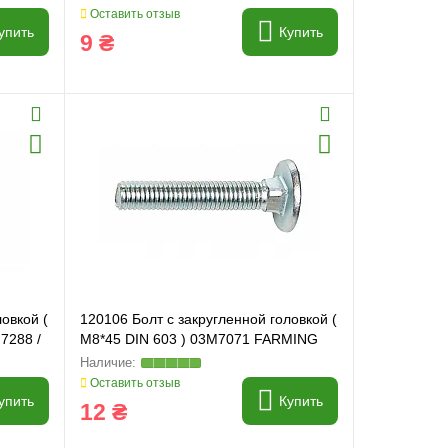
Оставить отзыв
упить
Купить
9 ₴
овкой (
120106 Болт с закругленной головкой (
7288 /
M8*45 DIN 603 ) 03M7071 FARMING
Line
Оставить отзыв
упить
Купить
12 ₴