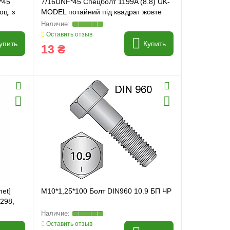
*45
7/16UNF*45 Спецболт 1199A (8.8) UK-
оц. з
MODEL потайний під квадрат жовте
хром. з гайкою ASA B. 18.2.2.-8
Оставить отзыв
упить
Купить
13 ₴
et]
M10*1,25*100 Болт DIN960 10.9 БП ЧР
298,
Оставить отзыв