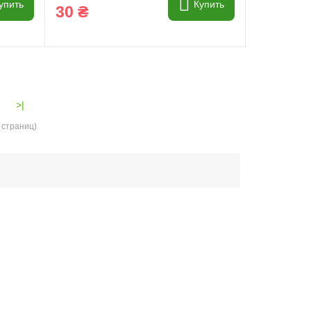
упить
Купить
30 ₴
>|
 страниц)