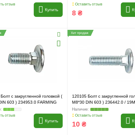
ть отзыв
Оставить отзыв
Купить
К
8 ₴
ж
Хит продаж
Болт с закругленной головкой (
120105 Болт с закругленной гол
DIN 603 ) 234953.0 FARMING
M8*30 DIN 603 ) 236442.0 / 19M
040490 FARMING Line
ть отзыв
Оставить отзыв
Купить
К
10 ₴