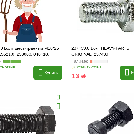
и
Генератори
.0 Болт шестигранный M10*25
237439.0 Болт HEAVY-PARTS
215521.0, 233000, 040418,
ORIGINAL, 237439
2
ть отзыв
Оставить отзыв
Купить
К
13 ₴