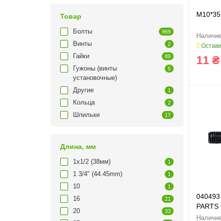
M10*35
Товар
Болты
969
Винты
2
Остави
Гайки
89
11 ₴
Гужоны (винты
5
установочные)
Другие
1
Кольца
2
Шпильки
17
Длина, мм
1x1/2 (38мм)
1
1 3/4" (44.45mm)
1
10
1
040493 
16
21
PARTS 
20
33