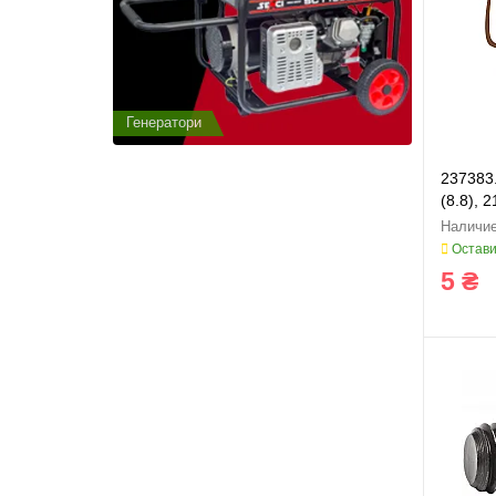
Генератори
Генератор
237383
(8.8), 
301321
Остави
5 ₴