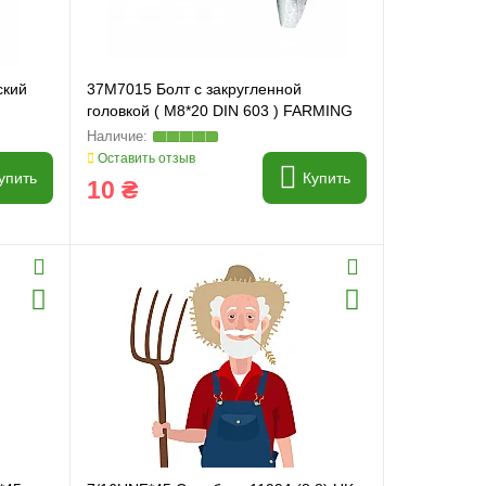
ский
37M7015 Болт с закругленной
головкой ( M8*20 DIN 603 ) FARMING
Line
Оставить отзыв
упить
Купить
10 ₴