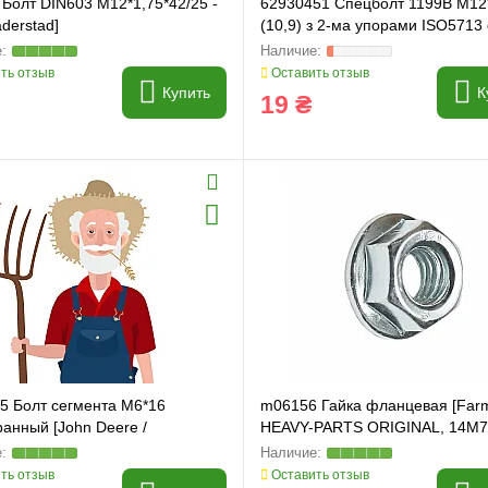
Болт DIN603 M12*1,75*42/25 -
62930451 Спецболт 1199B М12
aderstad]
(10,9) з 2-ма упорами ISO5713 
гайкою
ть отзыв
Оставить отзыв
Купить
К
19 ₴
5 Болт сегмента M6*16
m06156 Гайка фланцевая [Farm
анный [John Deere /
HEAVY-PARTS ORIGINAL, 14M7
cher] H207542
040014, m06156, M8
ть отзыв
Оставить отзыв