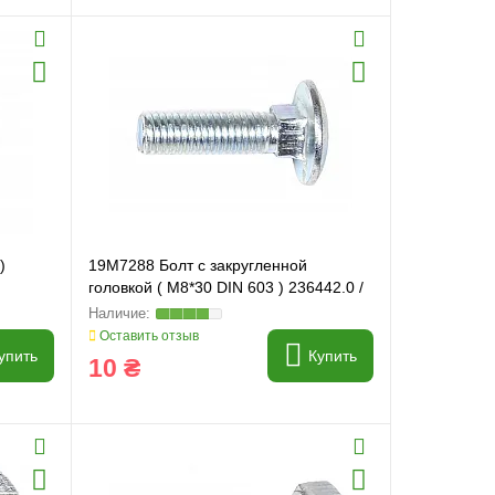
)
19M7288 Болт с закругленной
головкой ( M8*30 DIN 603 ) 236442.0 /
811-8030 FARMING Line
Оставить отзыв
упить
Купить
10 ₴