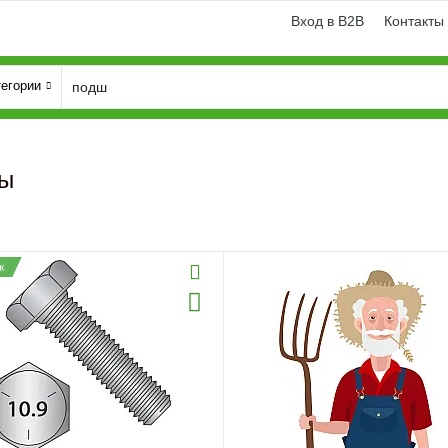
Вход в B2B
Контакты
тегории
ы
ж