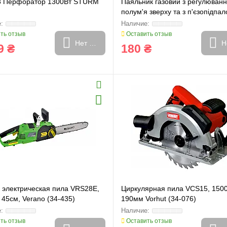
 Перфоратор 1300Вт STURM
Паяльник газовий з регулюван
полум'я зверху та з п'єзопідпа
20mm 153mm
ть отзыв
Оставить отзыв
Нет в наличии
Н
9 ₴
180 ₴
 электрическая пила VRS28E,
Циркулярная пила VCS15, 1500
 45см, Verano (34-435)
190мм Vorhut (34-076)
ть отзыв
Оставить отзыв