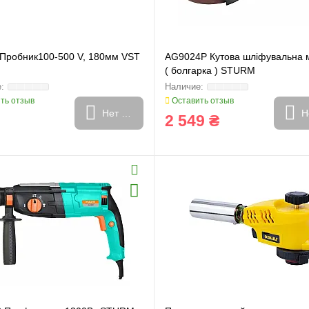
 Пробник100-500 V, 180мм VST
AG9024P Кутова шліфувальна
( болгарка ) STURM
ть отзыв
Оставить отзыв
Нет в наличии
Н
2 549 ₴