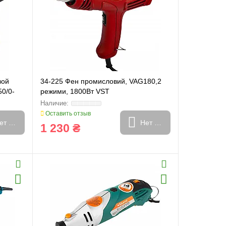
вой
34-225 Фен промисловий, VAG180,2
50/0-
режими, 1800Вт VST
rhut
Оставить отзыв
ет в наличии
Нет в наличии
1 230 ₴