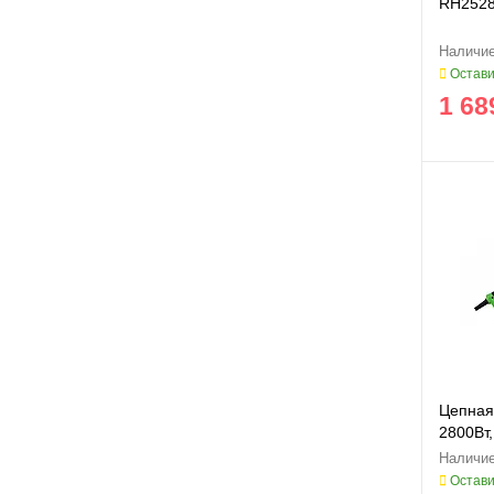
RH2528
Остави
1 68
Цепная
2800Вт,
Остави