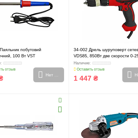
 Паяльник побутовий
34-002 Дрель шуруповерт сете
ичний, 100 Вт VST
VDS85, 850Вт две скорости 0-2
1100 об/мин, LED подсветка Vo
ть отзыв
Оставить отзыв
Нет в наличии
Н
₴
1 447 ₴