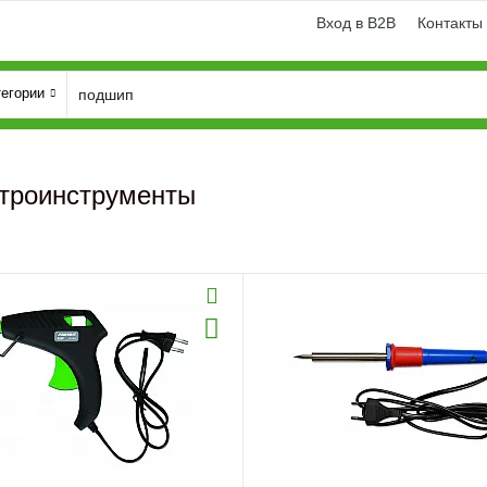
Вход в B2B
Контакты
тегории
троинструменты