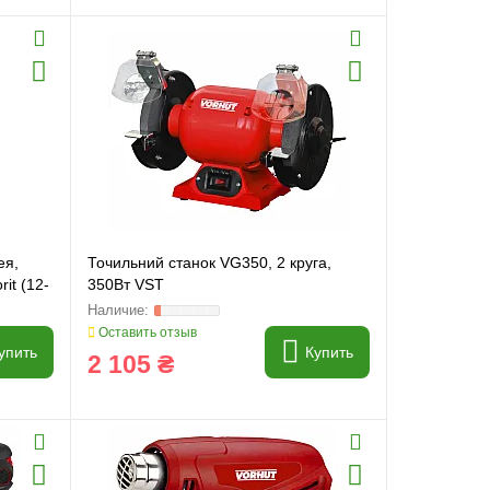
ея,
Точильний станок VG350, 2 круга,
it (12-
350Вт VST
Оставить отзыв
упить
Купить
2 105 ₴