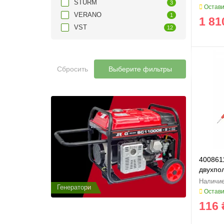
STURM
3
Остави
VERANO
1
1 81
VST
12
Сбросить
Выберите фильтры
400861
двухпо
Генератори
Генератор
Остави
116 