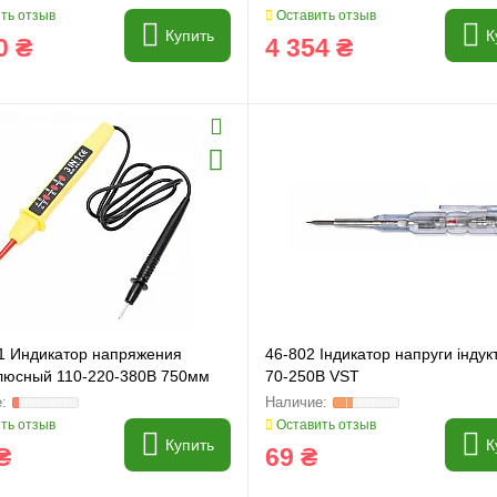
ть отзыв
Оставить отзыв
Купить
К
0 ₴
4 354 ₴
1 Индикатор напряжения
46-802 Індикатор напруги індук
люсный 110-220-380В 750мм
70-250В VST
и
Генератори
ть отзыв
Оставить отзыв
Купить
К
₴
69 ₴