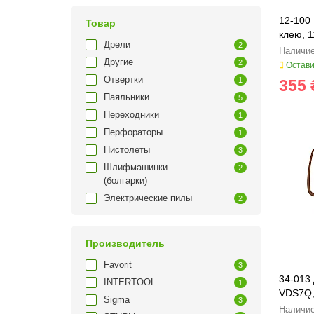
12-100 
Товар
клею, 1
Дрели
2
Другие
2
Остави
Отвертки
1
355 
Паяльники
5
Переходники
1
Перфораторы
1
Пистолеты
3
Шлифмашинки
2
(болгарки)
Электрические пилы
2
Производитель
Favorit
3
34-013
INTERTOOL
1
VDS7Q, 
Sigma
3
1600 об