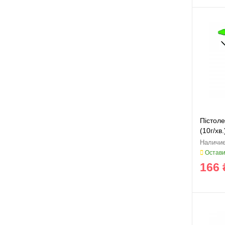
Пістол
(10г/хв.
Остави
166 