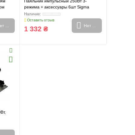
ням
Паяльник импульсный 250Вт 3-
лом
режима + аксессуары 6шт Sigma
(2742071)
Оставить отзыв
ет в наличии
Нет в наличии
1 332 ₴
Вт,