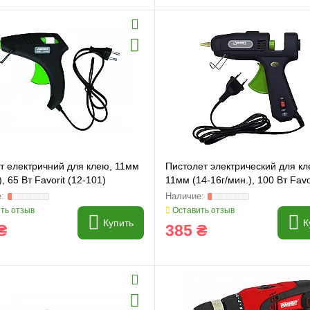
ет електричний для клею, 11мм
Пистолет электрический для кл
), 65 Вт Favorit (12-101)
11мм (14-16г/мин.), 100 Вт Favor
102)
ть отзыв
Оставить отзыв
Купить
К
₴
385 ₴