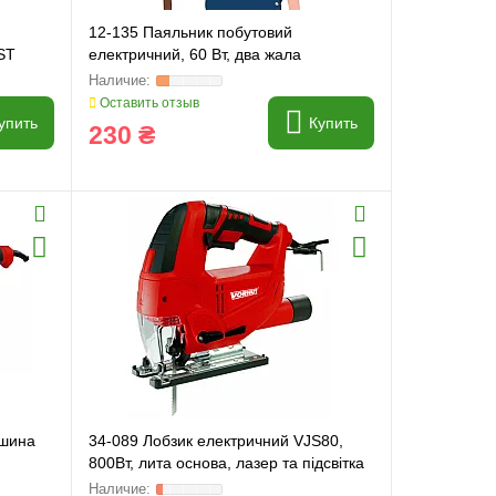
12-135 Паяльник побутовий
VST
електричний, 60 Вт, два жала
Оставить отзыв
упить
Купить
230 ₴
ашина
34-089 Лобзик електричний VJS80,
800Вт, лита основа, лазер та підсвітка
VST