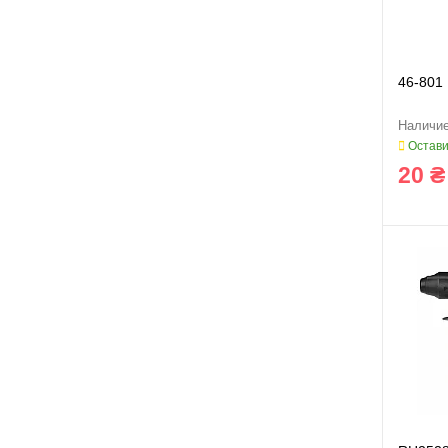
46-801
Остави
20 ₴