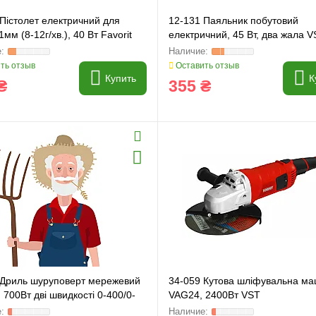
Пістолет електричний для
12-131 Паяльник побутовий
1мм (8-12г/хв.), 40 Вт Favorit
електричний, 45 Вт, два жала 
ть отзыв
Оставить отзыв
Купить
К
₴
355 ₴
 Дриль шуруповерт мережевий
34-059 Кутова шліфувальна м
700Вт дві швидкості 0-400/0-
VAG24, 2400Вт VST
/хв, змінний патрон, каб