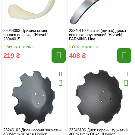
23044003 Прижим семян –
23240110 Чистик (щиток) диска
язычок сошника [Horsch],
сошника внутренний [Horsch]
23044015
FARMING Line
Оставить отзыв
Оставить отзыв
219 ₴
408 ₴
23246102 Диск борони зубчатий
23246106 Диск бороны зубчатый
460*4mm 18"для Horsch
460*6,0mm OFAS [Horsch]