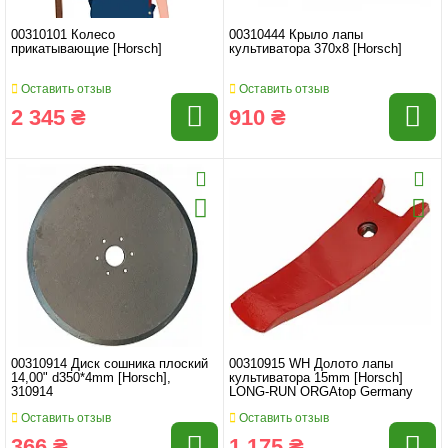
00310101 Колесо
00310444 Крыло лапы
прикатывающие [Horsch]
культиватора 370x8 [Horsch]
Оставить отзыв
Оставить отзыв
2 345 ₴
910 ₴
00310914 Диск сошника плоский
00310915 WH Долото лапы
14,00" d350*4mm [Horsch],
культиватора 15mm [Horsch]
310914
LONG-RUN ORGAtop Germany
Оставить отзыв
Оставить отзыв
366 ₴
1 175 ₴