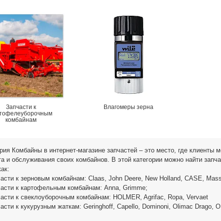
Запчасти к
Влагомеры зерна
ртофелеуборочным
комбайнам
рия Комбайны в интернет-магазине запчастей – это место, где клиенты 
а и обслуживания своих комбайнов. В этой категории можно найти запч
как:
части к зерновым комбайнам: Claas, John Deere, New Holland, CASE, Mass
части к картофельным комбайнам: Anna, Grimme;
части к свеклоуборочным комбайнам: HOLMER, Agrifac, Ropa, Vervaet
части к кукурузным жаткам: Geringhoff, Capello, Dominoni, Olimac Drago, O