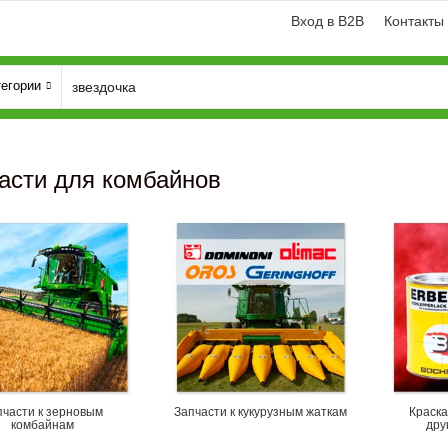
Вход в B2B
Контакты
тегории
асти для комбайнов
и
Генератори
пчасти к зерновым
Запчасти к кукурузным жаткам
Краска
комбайнам
дру