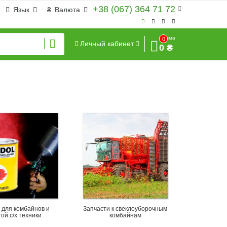
+38 (067) 364 71 72
Язык
₴
Валюта
Сумма
0
Личный кабинет
0 ₴
 для комбайнов и
Запчасти к свеклоуборочным
гой с/х техники
комбайнам