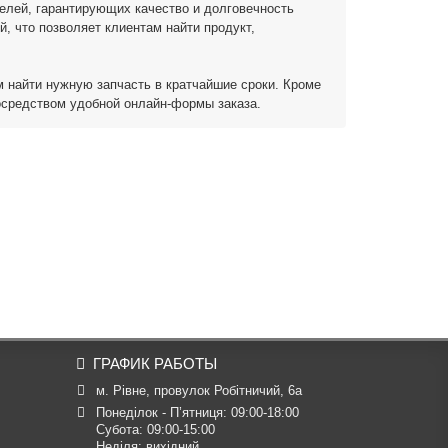
елей, гарантирующих качество и долговечность
й, что позволяет клиентам найти продукт,
м найти нужную запчасть в кратчайшие сроки. Кроме
посредством удобной онлайн-формы заказа.
ГРАФИК РАБОТЫ
м. Рівне, провулок Робітничий, 6а
Понеділок - П’ятниця: 09:00-18:00

Субота: 09:00-15:00

Неділя: вихідний