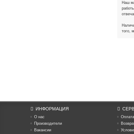
Наш ма
работы
отвеч
Наличи
того, 
ИНФОРМАЦИЯ
СЕР
О нас
Оплат
Производители
Возвра
Вакансии
Услови