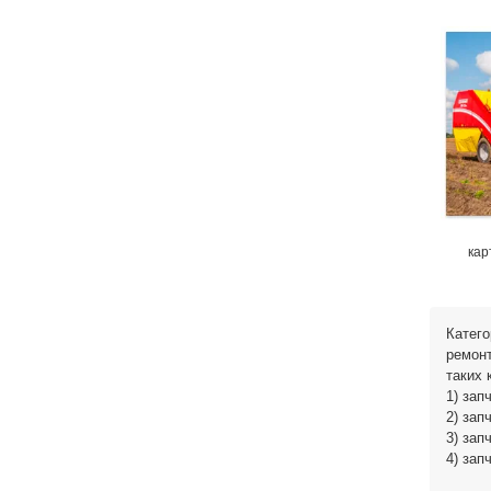
ка
Катего
ремонт
таких 
1) зап
2) зап
3) зап
4) зап