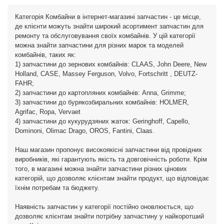
Категорія Комбайни в інтернет-магазині запчастин - це місце,
де клієнти можуть знайти широкий асортимент запчастин для
ремонту та обслуговування своїх комбайнів. У цій категорії
можна знайти запчастини для різних марок та моделей
комбайнів, таких як:
1) запчастини до зернових комбайнів: CLAAS, John Deere, New
Holland, CASE, Massey Ferguson, Volvo, Fortschritt , DEUTZ-
FAHR;
2) запчастини до картопляних комбайнів: Anna, Grimme;
3) запчастини до бурякозбиральних комбайнів: HOLMER,
Agrifac, Ropa, Vervaet
4) запчастини до кукурудзяних жаток: Geringhoff, Capello,
Dominoni, Olimac Drago, OROS, Fantini, Claas.
Наш магазин пропонує високоякісні запчастини від провідних
виробників, які гарантують якість та довговічність роботи. Крім
того, в магазині можна знайти запчастини різних цінових
категорій, що дозволяє клієнтам знайти продукт, що відповідає
їхнім потребам та бюджету.
Наявність запчастин у категорії постійно оновлюється, що
дозволяє клієнтам знайти потрібну запчастину у найкоротший