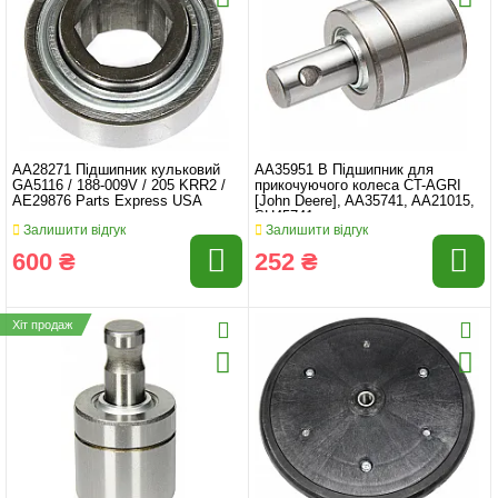
AA28271 Підшипник кульковий
AA35951 B Підшипник для
GA5116 / 188-009V / 205 KRR2 /
прикочуючого колеса CT-AGRI
AE29876 Parts Express USA
[John Deere], AA35741, AA21015,
SH45741
Залишити відгук
Залишити відгук
600 ₴
252 ₴
Хіт продаж