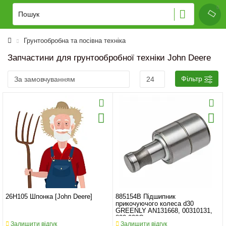
Грунтообробна та посівна техніка
Запчастини для грунтообробної техніки John Deere
Фільтр
26H105 Шпонка [John Deere]
885154B Підшипник
прикочуючого колеса d30
GREENLY AN131668, 00310131,
822-023C
Залишити відгук
Залишити відгук