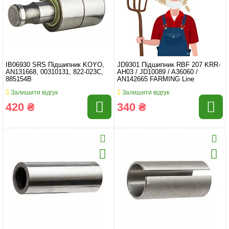
IB06930 SRS Підшипник KOYO,
JD9301 Підшипник RBF 207 KRR-
AN131668, 00310131, 822-023C,
AH03 / JD10089 / A36060 /
885154B
AN142665 FARMING Line
Залишити відгук
Залишити відгук
420 ₴
340 ₴