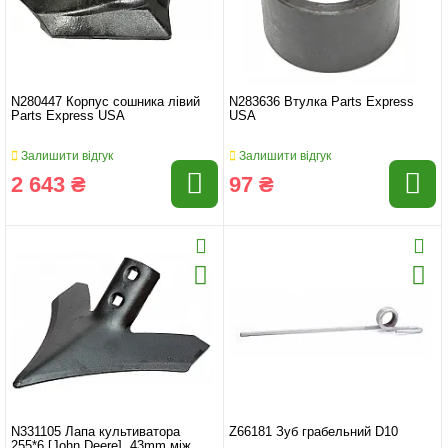
N280447 Корпус сошника лівий
N283636 Втулка Parts Express
Parts Express USA
USA
Залишити відгук
Залишити відгук
2 643 ₴
97 ₴
N331105 Лапа культиватора
Z66181 Зуб грабельний D10
255*6 [John Deere], 43mm між