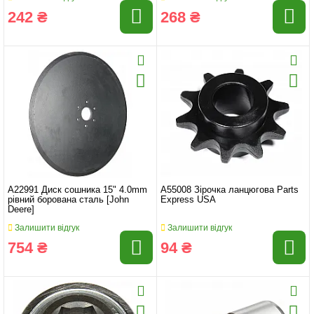
242 ₴
268 ₴
A22991 Диск сошника 15" 4.0mm
A55008 Зірочка ланцюгова Parts
рівний борована сталь [John
Express USA
Deere]
Залишити відгук
Залишити відгук
754 ₴
94 ₴