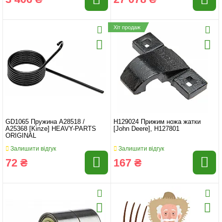
Хіт продаж
GD1065 Пружина A28518 /
H129024 Прижим ножа жатки
A25368 [Kinze] HEAVY-PARTS
[John Deere], H127801
ORIGINAL
Залишити відгук
Залишити відгук
72 ₴
167 ₴