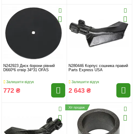
N242923 Диск борони рівний
N280446 Корпус сошника правий
D660*6 отвір 34*31 OFAS
Parts Express USA
Залишити відгук
Залишити відгук
772 ₴
2 643 ₴
Хіт продаж