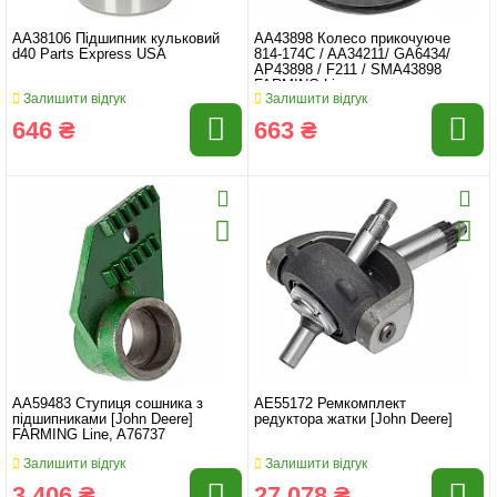
AA38106 Підшипник кульковий
AA43898 Колесо прикочуюче
d40 Parts Express USA
814-174C / AA34211/ GA6434/
AP43898 / F211 / SMA43898
FARMING Line
Залишити відгук
Залишити відгук
646 ₴
663 ₴
AA59483 Ступиця сошника з
AE55172 Ремкомплект
підшипниками [John Deere]
редуктора жатки [John Deere]
FARMING Line, A76737
Залишити відгук
Залишити відгук
3 406 ₴
27 078 ₴