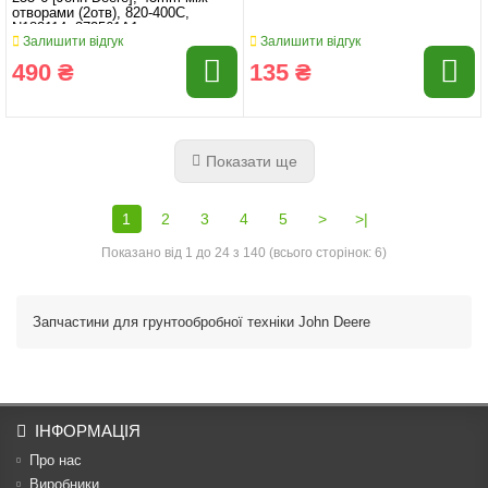
отворами (2отв), 820-400C,
N182114, 372561A1
Залишити відгук
Залишити відгук
490 ₴
135 ₴
Показати ще
1
2
3
4
5
>
>|
Показано від 1 до 24 з 140 (всього сторінок: 6)
Запчастини для грунтообробної техніки John Deere
ІНФОРМАЦІЯ
Про нас
Виробники