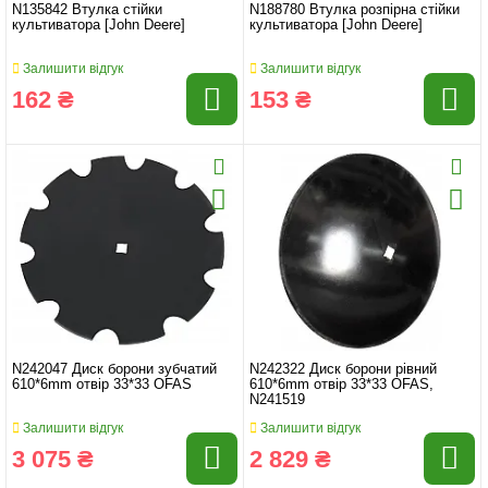
N135842 Втулка стійки
N188780 Втулка розпірна стійки
культиватора [John Deere]
культиватора [John Deere]
Залишити відгук
Залишити відгук
162 ₴
153 ₴
N242047 Диск борони зубчатий
N242322 Диск борони рівний
610*6mm отвір 33*33 OFAS
610*6mm отвір 33*33 OFAS,
N241519
Залишити відгук
Залишити відгук
3 075 ₴
2 829 ₴