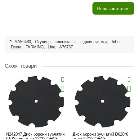
Нове запитання
AA59483
,
Ступиця
,
сошника
,
з
,
підшипниками
,
John
,
Deere
,
FARMING
,
Line
,
A76737
Схожі товари
N242047 Диск борони зубчатий
Диск борони зубчатий D620*6
610*6mm отвір 33*33 OFAS
отвір 33*33 OFAS