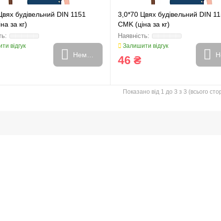
Цвях будiвельний DIN 1151
3,0*70 Цвях будiвельний DIN 1
на за кг)
CMK (ціна за кг)
ти відгук
Залишити відгук
Немає в наявності
Н
46 ₴
Показано від 1 до 3 з 3 (всього стор
и
Генератори