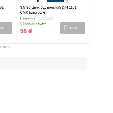
151
3,5*90 Цвях будiвельний DIN 1151
CMK (ціна за кг)
Залишити відгук
емає в наявності
Немає в наявності
56 ₴
інок: 1)