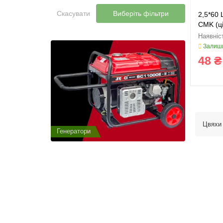
Скасувати
Виберіть фільтри
2,5*60 
CMK (ці
Залиши
48 ₴
Цвяхи
Генератори
Генератор