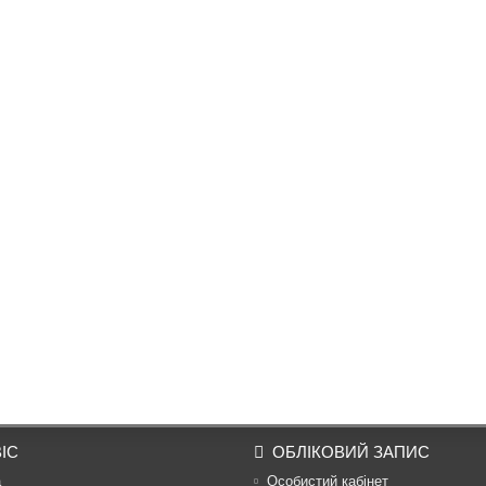
ІС
ОБЛІКОВИЙ ЗАПИС
а
Особистий кабінет