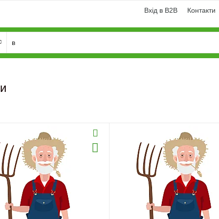
Вхід в B2B
Контакти
и