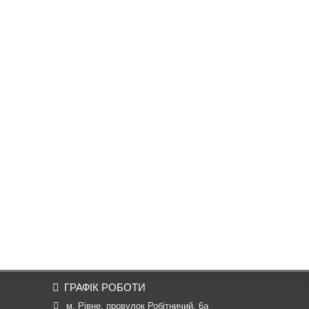
ГРАФІК РОБОТИ
м. Рівне, провулок Робітничий, 6а