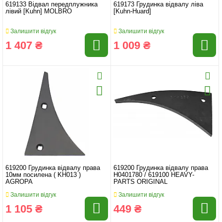
619133 Відвал передплужника
619173 Грудинка відвалу ліва
лівий [Kuhn] MOLBRO
[Kuhn-Huard]
Залишити відгук
Залишити відгук
1 407 ₴
1 009 ₴
619200 Грудинка відвалу права
619200 Грудинка відвалу права
10мм посилена ( KH013 )
H0401780 / 619100 HEAVY-
AGROPA
PARTS ORIGINAL
Залишити відгук
Залишити відгук
1 105 ₴
449 ₴