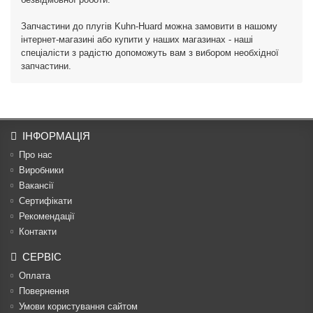
Запчастини до плугів Kuhn-Huard можна замовити в нашому
інтернет-магазині або купити у наших магазинах - наші
спеціалісти з радістю допоможуть вам з вибором необхідної
запчастини.
ІНФОРМАЦІЯ
Про нас
Виробники
Вакансії
Сертифікати
Рекомендації
Контакти
СЕРВІС
Оплата
Повернення
Умови користування сайтом