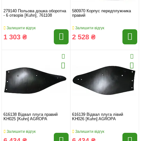
279140 Польова дошка оборотна
580970 Корпус передплужника
- 6 отворів [Kuhn], 761108
правий
Залишити відгук
Залишити відгук
1 303 ₴
2 528 ₴
616138 Відвал плуга правий
616139 Відвал плуга лівий
KH025 [Kuhn] AGROPA
KH026 [Kuhn] AGROPA
Залишити відгук
Залишити відгук
6 434 ₴
6 434 ₴