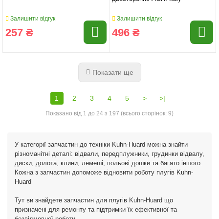
Залишити відгук
Залишити відгук
257 ₴
496 ₴
Показати ще
1
2
3
4
5
>
>|
Показано від 1 до 24 з 197 (всього сторінок: 9)
У категорії запчастин до техніки Kuhn-Huard можна знайти
різноманітні деталі: відвали, передплужники, грудинки відвалу,
диски, долота, клини, лемеші, польові дошки та багато іншого.
Кожна з запчастин допоможе відновити роботу плугів Kuhn-
Huard
Тут ви знайдете запчастин для плугів Kuhn-Huard що
призначені для ремонту та підтримки їх ефективної та
безвідмовної роботи.