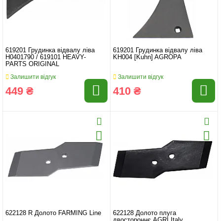
619201 Грудинка відвалу ліва
619201 Грудинка відвалу ліва
H0401790 / 619101 HEAVY-
KH004 [Kuhn] AGROPA
PARTS ORIGINAL
Залишити відгук
Залишити відгук
449 ₴
410 ₴
622128 R Долото FARMING Line
622128 Долото плуга
двостороннє AGRI Italy