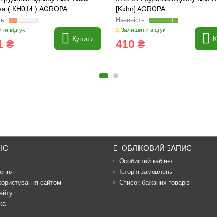
на ( KH014 ) AGROPA
[Kuhn] AGROPA
ти відгук
Залишити відгук
Купити
К
1 ₴
410 ₴
ІС
ОБЛІКОВИЙ ЗАПИС
а
Особистий кабінет
ення
Історія замовлень
користування сайтом
Список бажаних товарів
айту
ка