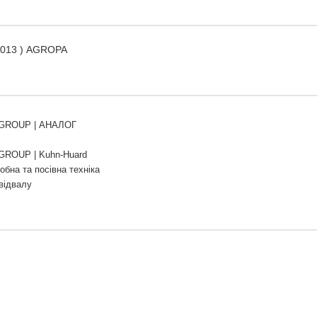
H013 ) AGROPA
GROUP | АНАЛОГ
ROUP | Kuhn-Huard
обна та посівна техніка
відвалу