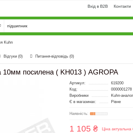
Вхід в B2B
Контакти
ля Kuhn
Відгуки (0)
Питання-відповідь
(0)
ва 10мм посилена ( KH013 ) AGROPA
Артикул:
619200
Код:
0000001278
Виробники
Kuhn-анало
Є в магазинах:
Рівне
1 105 ₴
Ціна актуальна 