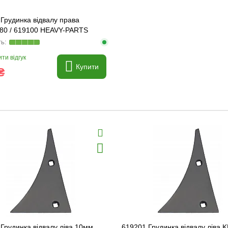
Грудинка відвалу права
80 / 619100 HEAVY-PARTS
AL
ти відгук
Купити
₴
Грудинка відвалу ліва 10мм
619201 Грудинка відвалу ліва 