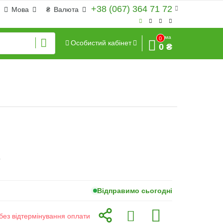
+38 (067) 364 71 72
Мова
₴
Валюта
Сума
0
Особистий кабінет
0 ₴
г
Відправимо сьогодні
без відтермінування оплати