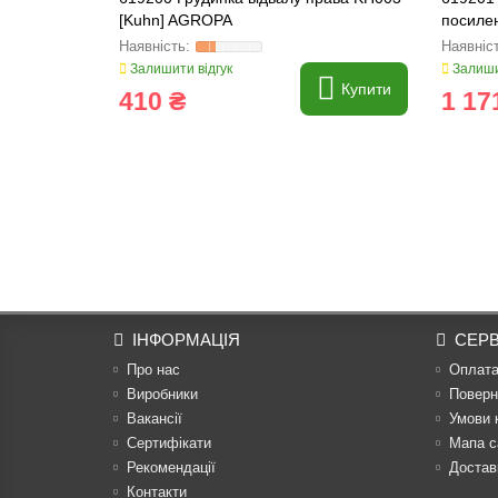
[Kuhn] AGROPA
посиле
Залишити відгук
Залиши
Купити
410 ₴
1 17
ІНФОРМАЦІЯ
СЕРВ
Про нас
Оплат
Виробники
Поверн
Вакансії
Умови 
Сертифікати
Мапа с
Рекомендації
Достав
Контакти