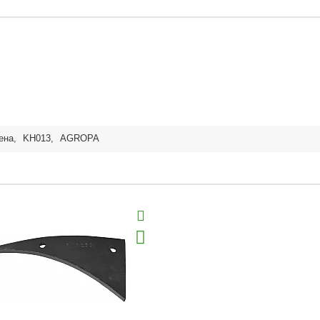
ена
,
KH013
,
AGROPA