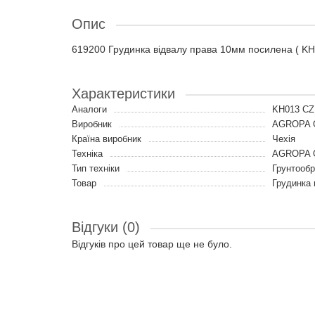
Опис
619200 Грудинка відвалу права 10мм посилена ( K
Характеристики
Аналоги
KH013 CZ
Виробник
AGROPA 
Країна виробник
Чехія
Техніка
AGROPA G
Тип техніки
Грунтообр
Товар
Грудинка 
Відгуки (0)
Відгуків про цей товар ще не було.