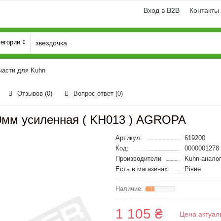
Вход в B2B
Контакты
тегории
части для Kuhn
Отзывов (0)
Вопрос-ответ
(0)
10мм усиленная ( KH013 ) AGROPA
Артикул:
619200
Код:
0000001278
Производители
Kuhn-анало
Есть в магазинах:
Рівне
1 105 ₴
Цена актуал