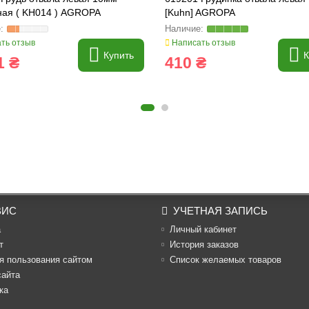
ная ( KH014 ) AGROPA
[Kuhn] AGROPA
ть отзыв
Написать отзыв
Купить
К
1 ₴
410 ₴
ВИС
УЧЕТНАЯ ЗАПИСЬ
а
Личный кабинет
т
История заказов
я пользования сайтом
Список желаемых товаров
сайта
ка