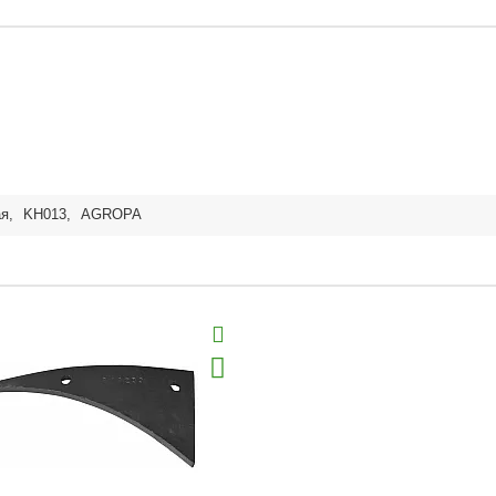
ая
,
KH013
,
AGROPA