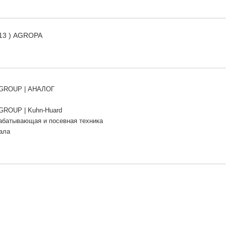
013 ) AGROPA
GROUP | АНАЛОГ
ROUP | Kuhn-Huard
абатывающая и посевная техника
ала