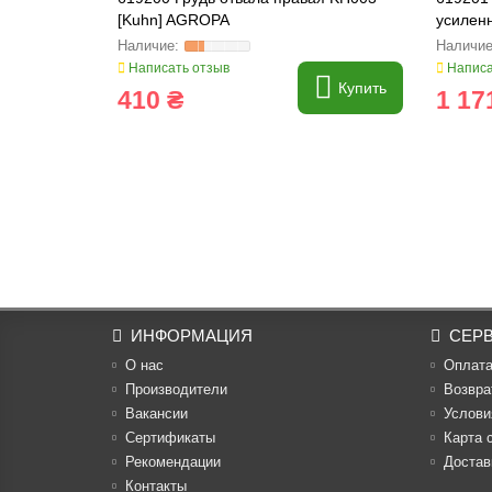
[Kuhn] AGROPA
усилен
Написать отзыв
Написа
Купить
410 ₴
1 17
ИНФОРМАЦИЯ
СЕР
О нас
Оплат
Производители
Возвра
Вакансии
Услови
Cертификаты
Карта 
Рекомендации
Достав
Контакты