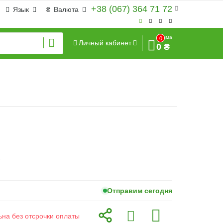
+38 (067) 364 71 72
Язык
₴
Валюта
Сумма
0
Личный кабинет
0 ₴
г
Отправим сегодня
ьна без отсрочки оплаты