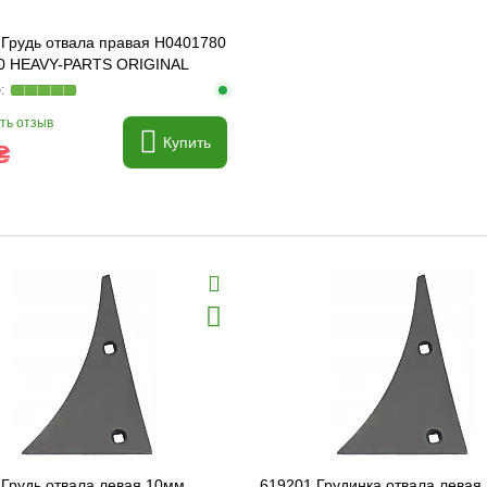
 Грудь отвала правая H0401780
00 HEAVY-PARTS ORIGINAL
ть отзыв
Купить
₴
 Грудь отвала левая 10мм
619201 Грудинка отвала левая