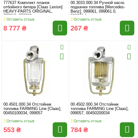
777637 Комплект планок
00.3033.000.34 Ручной насос
отбойного битера [Claas Lexion]
подкачки топлива [Mercedes-
HEAVY-PARTS ORIGINAL,
Benz], 099061, 099061.0,
777615, 777629
099061.1
Оставить отзыв
Оставить отзыв
8 777 ₴
267 ₴
00.4501.000.34 Отстойник
00.4502.000.34 Отстойник
топлива FARMING Line [Claas],
топлива FARMING Line [Claas],
00450100034, 099057
099057, 00450200034
Оставить отзыв
Оставить отзыв
553 ₴
784 ₴