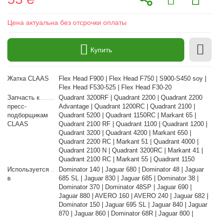
Цена актуальна без отсрочки оплаты
Купить
Жатка CLAAS
Flex Head F900 | Flex Head F750 | S900-S450 soy |
Flex Head F530-525 | Flex Head F30-20
Запчасть к
Quadrant 3200RF | Quadrant 2200 | Quadrant 2200
пресс-
Advantage | Quadrant 1200RC | Quadrant 2100 |
подборщикам
Quadrant 5200 | Quadrant 1150RC | Markant 65 |
CLAAS
Quadrant 2100 RF | Quadrant 1100 | Quadrant 1200 |
Quadrant 3200 | Quadrant 4200 | Markant 650 |
Quadrant 2200 RC | Markant 51 | Quadrant 4000 |
Quadrant 2100 N | Quadrant 3200RC | Markant 41 |
Quadrant 2100 RC | Markant 55 | Quadrant 1150
Используется
Dominator 140 | Jaguar 680 | Dominator 48 | Jaguar
в
685 SL | Jaguar 830 | Jaguar 685 | Dominator 38 |
Dominator 370 | Dominator 48SP | Jaguar 690 |
Jaguar 880 | AVERO 160 | AVERO 240 | Jaguar 682 |
Dominator 150 | Jaguar 695 SL | Jaguar 840 | Jaguar
870 | Jaguar 860 | Dominator 68R | Jaguar 800 |