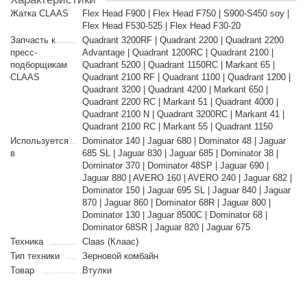
Жатка CLAAS
Flex Head F900 | Flex Head F750 | S900-S450 soy |
Flex Head F530-525 | Flex Head F30-20
Запчасть к
Quadrant 3200RF | Quadrant 2200 | Quadrant 2200
пресс-
Advantage | Quadrant 1200RC | Quadrant 2100 |
подборщикам
Quadrant 5200 | Quadrant 1150RC | Markant 65 |
CLAAS
Quadrant 2100 RF | Quadrant 1100 | Quadrant 1200 |
Quadrant 3200 | Quadrant 4200 | Markant 650 |
Quadrant 2200 RC | Markant 51 | Quadrant 4000 |
Quadrant 2100 N | Quadrant 3200RC | Markant 41 |
Quadrant 2100 RC | Markant 55 | Quadrant 1150
Используется
Dominator 140 | Jaguar 680 | Dominator 48 | Jaguar
в
685 SL | Jaguar 830 | Jaguar 685 | Dominator 38 |
Dominator 370 | Dominator 48SP | Jaguar 690 |
Jaguar 880 | AVERO 160 | AVERO 240 | Jaguar 682 |
Dominator 150 | Jaguar 695 SL | Jaguar 840 | Jaguar
870 | Jaguar 860 | Dominator 68R | Jaguar 800 |
Dominator 130 | Jaguar 8500C | Dominator 68 |
Dominator 68SR | Jaguar 820 | Jaguar 675
Техника
Claas (Клаас)
Тип техники
Зерновой комбайн
Товар
Втулки