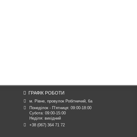
ГРАФІК РОБОТИ
м. Рівне, провулок Робітничий, 6а
Понеділок - П’ятниця: 09:00-18:00

Субота: 09:00-15:00

Неділя: вихідний
+38 (067) 364 71 72