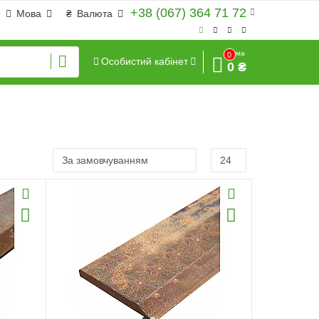
+38 (067) 364 71 72
Мова
₴
Валюта
Сума
0
Особистий кабінет
0 ₴