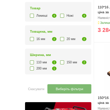
110*16 
Товар
ціна за
Лемеші
Ножі
4
4
Залиши
3 28
Товщина, мм
16 мм
20 мм
2
2
Ширина, мм
110 мм
150 мм
1
2
200 мм
1
Скасувати
Виберіть фільтри
150*16 
ціна за