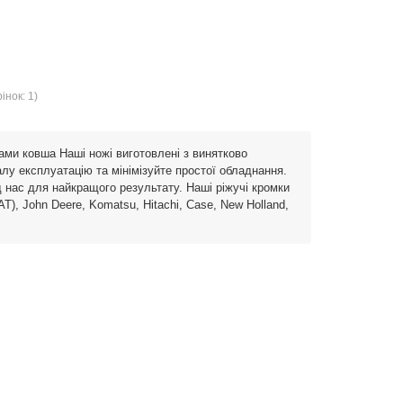
інок: 1)
ами ковша Наші ножі виготовлені з винятково
алу експлуатацію та мінімізуйте простої обладнання.
 нас для найкращого результату. Наші ріжучі кромки
CAT), John Deere, Komatsu, Hitachi, Case, New Holland,