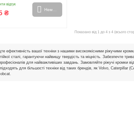
ти відгук
Немає в наявності
5 ₴
Показано від 1 до 4 з 4 (всього стор
и
Генератори
те ефективність вашої техніки з нашими високоякісними ріжучими кромк
тійкої сталі, гарантуючи найвищу твердість та міцність. Забезпечте трив
професіоналів для найважливіших завдань. Замовляйте ріжучі кромки від
підходять для більшості техніки від таких брендів, як Volvo, Caterpillar (
obcat.