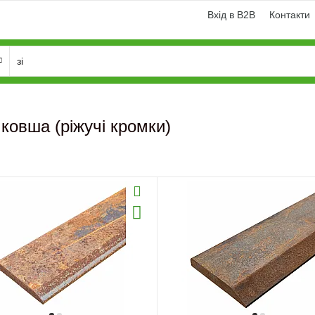
Вхід в B2B
Контакти
 ковша (ріжучі кромки)