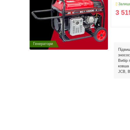
Залиши
3 51
Генератори
Генератор
Підвищ
зносос
Вибір 
ковша 
JCB, B