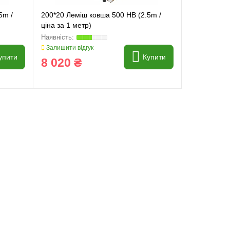
5m /
200*20 Леміш ковша 500 HB (2.5m /
ціна за 1 метр)
Залишити відгук
упити
Купити
8 020 ₴