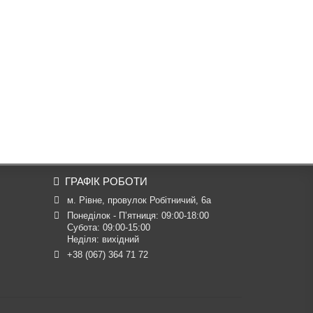
ГРАФІК РОБОТИ
м. Рівне, провулок Робітничий, 6а
Понеділок - П’ятниця: 09:00-18:00

Субота: 09:00-15:00

Неділя: вихідний
+38 (067) 364 71 72