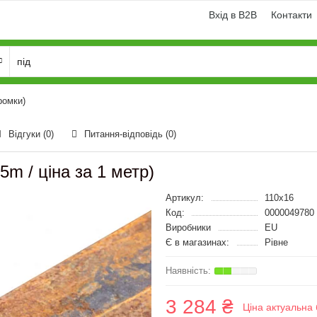
Вхід в B2B
Контакти
ромки)
Відгуки (0)
Питання-відповідь
(0)
m / ціна за 1 метр)
Артикул:
110x16
Код:
0000049780
Виробники
EU
Є в магазинах:
Рівне
3 284 ₴
Ціна актуальна 