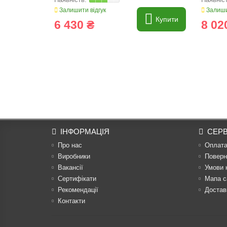
Залишити відгук
Залиши
Купити
6 430 ₴
8 02
ІНФОРМАЦІЯ
СЕРВ
Про нас
Оплат
Виробники
Поверн
Вакансії
Умови 
Сертифікати
Мапа с
Рекомендації
Достав
Контакти