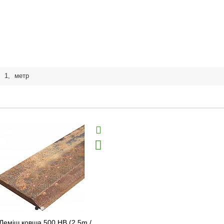
,
1
,
метр
Леміш ковша 500 HB (2.5m /