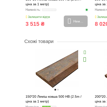
ціна за 1 метр)
ціна за
Залишити відгук
Залиши
Немає в наявності
3 515 ₴
8 02
Схожі товари
150*20 Леміш ковша 500 HB (2.5m /
200*20 
ціна за 1 метр)
ціна за