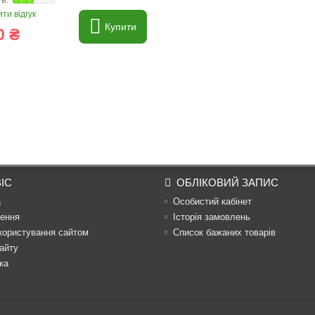
ти відгук
Купити
0 ₴
ІС
ОБЛІКОВИЙ ЗАПИС
а
Особистий кабінет
ення
Історія замовлень
користування сайтом
Список бажаних товарів
айту
ка