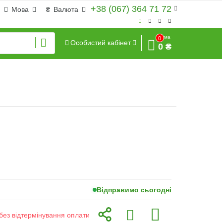
+38 (067) 364 71 72
Мова
₴
Валюта
Сума
0
Особистий кабінет
0 ₴
Відправимо сьогодні
без відтермінування оплати