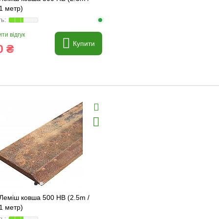
 1 метр)
ти відгук
Купити
0 ₴
Леміш ковша 500 HB (2.5m /
 1 метр)