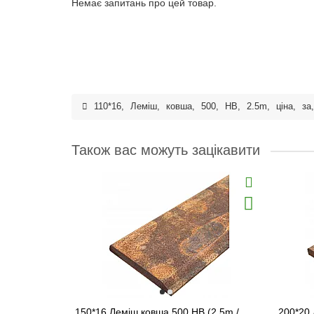
Немає запитань про цей товар.
110*16
,
Леміш
,
ковша
,
500
,
HB
,
2.5m
,
ціна
,
за
Також вас можуть зацікавити
150*16 Леміш ковша 500 HB (2.5m /
200*20 