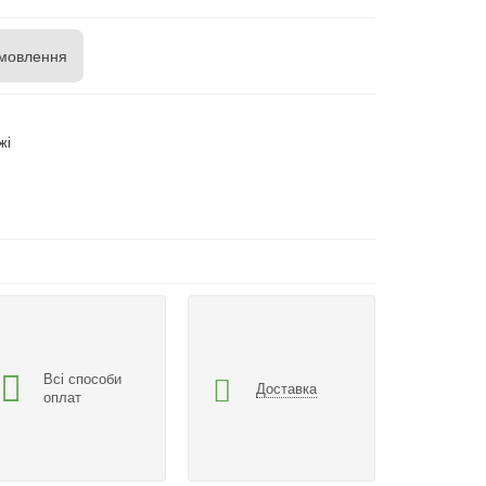
мовлення
жі
Всі способи
Доставка
оплат