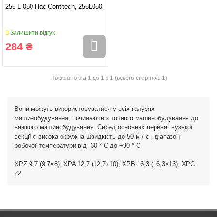
255 L 050 Пас Contitech, 255L050
Залишити відгук
284 ₴
Показано від 1 до 1 з 1 (всього сторінок: 1)
Вони можуть використовуватися у всіх галузях
машинобудування, починаючи з точного машинобудування до
важкого машинобудування. Серед основних переваг вузької
секції є висока окружна швидкість до 50 м / с і діапазон
робочої температури від -30 ° C до +90 ° C
XPZ 9,7 (9,7×8), XPA 12,7 (12,7×10), XPB 16,3 (16,3×13), XPC
22