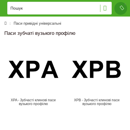
Паси привідні універсальні
Паси зубчаті вузького профілю
XPA - Зубчасті клинові паси
XPB - Зубчасті клинові паси
вузького профілю
вузького профілю