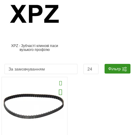
XPZ - Зубчасті клинові паси
вузького профілю
Фільтр