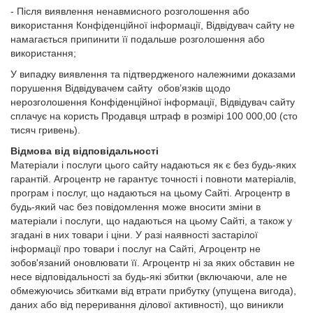
- Після виявлення ненавмисного розголошення або
використання Конфіденційної інформації, Відвідувач сайту не
намагається припинити її подальше розголошення або
використання;
У випадку виявлення та підтвердженого належними доказами
порушення Відвідувачем сайту обов’язків щодо
нерозголошення Конфіденційної інформації, Відвідувач сайту
сплачує на користь Продавця штраф в розмірі 100 000,00 (сто
тисяч гривень).
Відмова від відповідальності
Матеріали і послуги цього сайту надаються як є без будь-яких
гарантій. Агроцентр не гарантує точності і повноти матеріалів,
програм і послуг, що надаються на цьому Сайті. Агроцентр в
будь-який час без повідомлення може вносити зміни в
матеріали і послуги, що надаються на цьому Сайті, а також у
згадані в них товари і ціни. У разі наявності застарілої
інформації про товари і послуг на Сайті, Агроцентр не
зобов'язаний оновлювати її. Агроцентр ні за яких обставин не
несе відповідальності за будь-які збитки (включаючи, але не
обмежуючись збитками від втрати прибутку (упущена вигода),
даних або від переривання ділової активності), що виникли