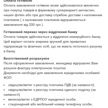
Оплата готівкою
Оплата замовлення готівкою може здійснюватися виключно
при покупці товарів в фірмовому супермаркеті запчастин,
наших філіях або при доставці службою достави з наложеним
платежом ( з наложеним платежом відправляються
замовлення від 200 грн ).
Готівковий переказ через відділення банку
Оплата товарів здійснюється у відділенні комерційного банку.
Цей варіант оплати зокрема зручний для приватних
підприємців та фізичних осіб, що не мають поточного рахунку
в банку.
Безготівковий розрахунок
Після оформлення замовлення, менеджер відправляє Вам
рахунок-фактуру електронною поштою.
Документи необхідні для замовлення юридичними особами/
ФОП:
свідоцтво/витяг з реєстру платника ПДВ (за наявності);
свідоцтво/витяг з реєстру платника єдиного податку (за
наявності)
виписка/витяг з ЄДРПОУ юридичної особи;
стаціонарний або мобільний номер телефону особи,