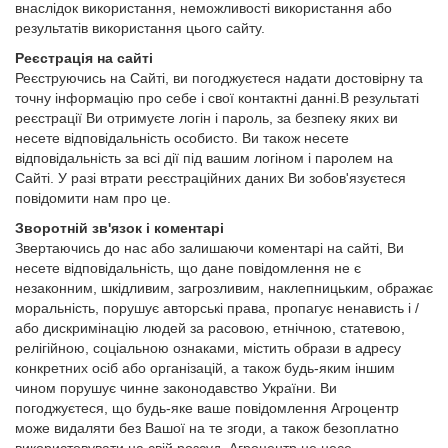
внаслідок використання, неможливості використання або
результатів використання цього сайту.
Реєстрація на сайті
Реєструючись на Сайті, ви погоджуєтеся надати достовірну та
точну інформацію про себе і свої контактні данні.В результаті
реєстрації Ви отримуєте логін і пароль, за безпеку яких ви
несете відповідальність особисто. Ви також несете
відповідальність за всі дії під вашим логіном і паролем на
Сайті. У разі втрати реєстраційних даних Ви зобов'язуєтеся
повідомити нам про це.
Зворотній зв'язок і коментарі
Звертаючись до нас або залишаючи коментарі на сайті, Ви
несете відповідальність, що дане повідомлення не є
незаконним, шкідливим, загрозливим, наклепницьким, ображає
моральність, порушує авторські права, пропагує ненависть і /
або дискримінацію людей за расовою, етнічною, статевою,
релігійною, соціальною ознаками, містить образи в адресу
конкретних осіб або організацій, а також будь-яким іншим
чином порушує чинне законодавство України. Ви
погоджуєтеся, що будь-яке ваше повідомлення Агроцентр
може видаляти без Вашої на те згоди, а також безоплатно