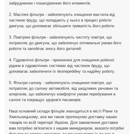
забрудненню і пошкодженню його елементів.
2. Масляні фільтри - забезпечують очищення мастила від
частинок бруду, що попадають у нього в процесі роботи
двигуна, що допомагає збільшити тривалість його роботи.
3. Повітряні фільтри - забезпечують чистоту повітря, що
потрапляє до двигуна, що забезпечує оптимальні умови його
роботи та запобігає зносу його деталей.
4. Гідравлічні фільтри - призначені для очищення робочої
рідини в гідравлічних системах від частинок бруду, що
допомагає забезпечити їх безперебійну та надійну роботу.
5. Фільтри салону - забезпечують очищення повітря, що
потрапляє до салону автомобіля, від шкідливих речовин та
алергенів, що забезпечує комфортні умови перебування в
салоні та покращує здоров'я пасажирів.
Наші основний склади фільрів знаходиться в місті Рівне та
Хмельницькому, але ми також пропонуємо доставку наших
товарів по всій території України. Для замовлення доставки
вам потрібно зв'язатися з нашим менеджером, вказати потрібні
фільтри та адресу доставки, та ми надішлемо їх до вас в