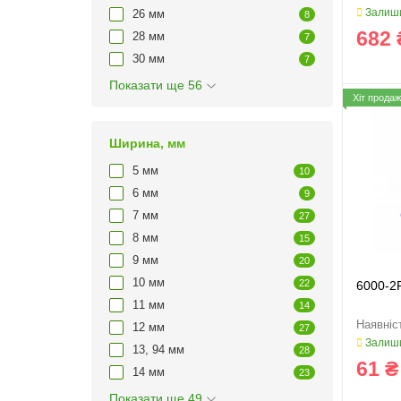
Залиши
26 мм
8
682 
28 мм
7
30 мм
7
Показати ще 56
Хіт продаж
Ширина, мм
5 мм
10
6 мм
9
7 мм
27
8 мм
15
9 мм
20
10 мм
22
6000-2
11 мм
14
12 мм
27
Залиши
13, 94 мм
28
61 ₴
14 мм
23
Показати ще 49