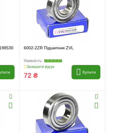
3198530
6002-2ZR Підшипник ZVL
Залишити відгук
упити
Купити
72 ₴