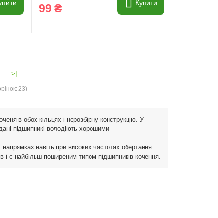
упити
Купити
99 ₴
>|
рінок: 23)
ченя в обох кільцях і нерозбірну конструкцію. У
, дані підшипникі володіють хорошими
х напрямках навіть при високих частотах обертання.
ів і є найбільш поширеним типом підшипників кочення.