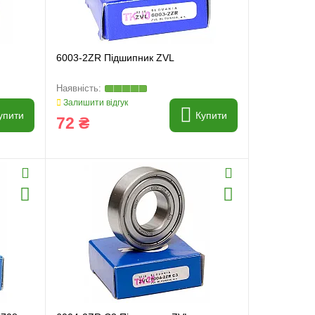
6003-2ZR Підшипник ZVL
Залишити відгук
упити
Купити
72 ₴