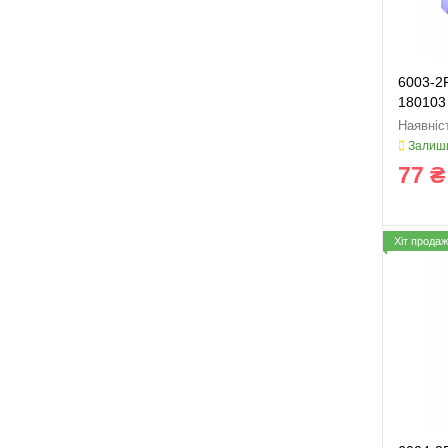
6003-2
180103 
Залиши
77 ₴
Хіт продаж