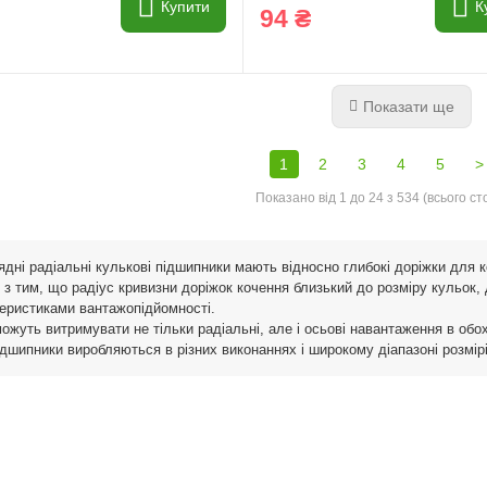
Купити
К
94 ₴
Показати ще
1
2
3
4
5
>
Показано від 1 до 24 з 534 (всього сто
дні радіальні кулькові підшипники мають відносно глибокі доріжки для ко
у з тим, що радіус кривизни доріжок кочення близький до розміру кульок
еристиками вантажопідйомності.
ожуть витримувати не тільки радіальні, але і осьові навантаження в обо
ідшипники виробляються в різних виконаннях і широкому діапазоні розмір