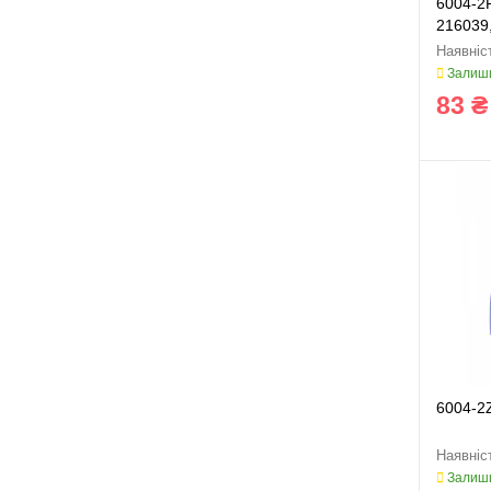
6004-2
216039
Залиши
83 ₴
6004-2
Залиши