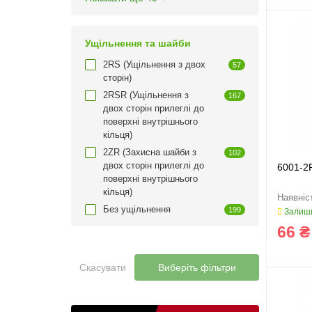
Ущільнення та шайби
2RS (Ущільнення з двох
57
сторін)
2RSR (Ущільнення з
167
двох сторін прилеглі до
поверхні внутрішнього
кільця)
2ZR (Захисна шайби з
102
двох сторін прилеглі до
6001-2
поверхні внутрішнього
кільця)
Без ущільнення
199
Залиши
66 ₴
Скасувати
Виберіть фільтри