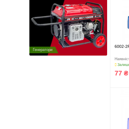
6002-2
Генератори
Генератор
Залиши
77 ₴