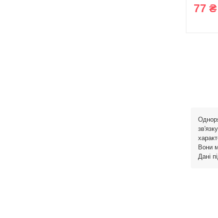
77 ₴
Одноря
зв'язк
характ
Вони м
Дані п