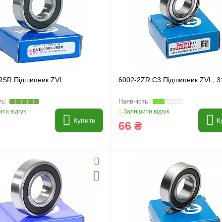
RSR Підшипник ZVL
6002-2ZR C3 Підшипник ZVL, 
и
Генератори
ти відгук
Залишити відгук
Купити
К
66 ₴