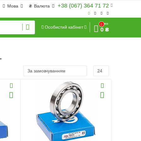
+38 (067) 364 71 72
Мова
₴
Валюта
Сума
0
Особистий кабінет
0 ₴
L