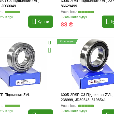
RSR C3 Підшипник ZVL,
6004-2RSR Підшипник ZVL, 237
, JD30049
86629499
ти відгук
Залишити відгук
Купити
К
88 ₴
Хіт продаж
ZR Підшипник ZVL
6005-2RSR C3 Підшипник ZVL,
238999, JD30543, 3198541
ти відгук
Залишити відгук