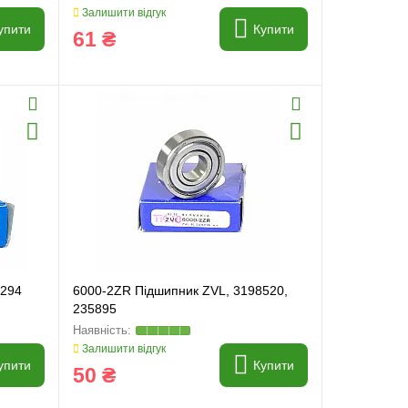
Залишити відгук
упити
Купити
61 ₴
1294
6000-2ZR Підшипник ZVL, 3198520,
235895
Залишити відгук
упити
Купити
50 ₴