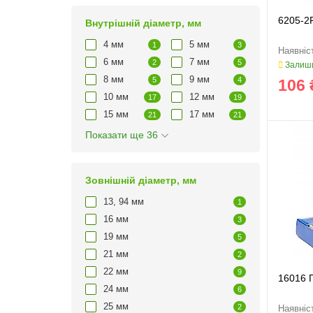
6205-2
Внутрішній діаметр, мм
4 мм
5 мм
1
3
6 мм
7 мм
2
5
Залиши
8 мм
9 мм
5
4
106 
10 мм
12 мм
17
19
15 мм
17 мм
21
21
Показати ще 36
Зовнішній діаметр, мм
13, 94 мм
1
16 мм
3
19 мм
5
21 мм
2
22 мм
9
16016 
24 мм
6
25 мм
2