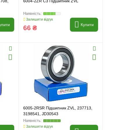
708,
6004-2ZR C3 Підшипник ZVL
Залишити відгук
упити
Купити
66 ₴
6005-2RSR Підшипник ZVL, 237713,
3198541, JD30543
Залишити відгук