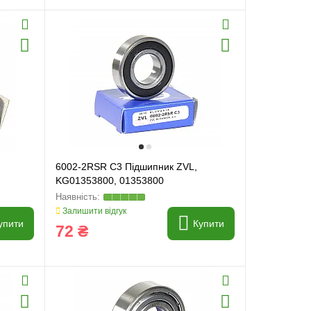
6002-2RSR C3 Підшипник ZVL,
KG01353800, 01353800
Залишити відгук
упити
Купити
72 ₴