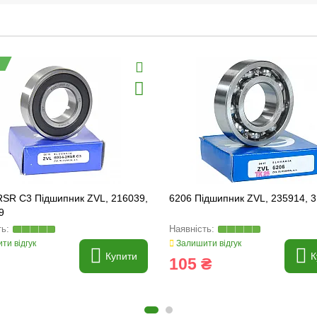
RSR C3 Підшипник ZVL, 216039,
6206 Підшипник ZVL, 235914, 
9
ти відгук
Залишити відгук
Купити
К
105 ₴