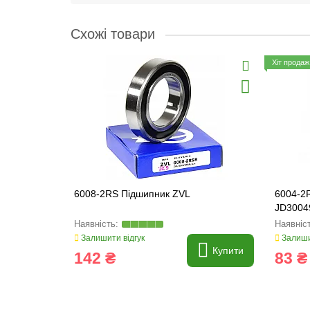
Схожі товари
Хіт продаж
6008-2RS Підшипник ZVL
6004-2
JD3004
Залишити відгук
Залиши
Купити
142 ₴
83 ₴