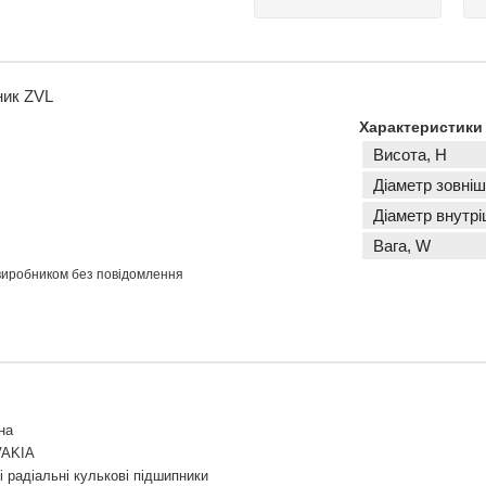
ник ZVL
Характеристики
Висота, H
Діаметр зовніш
Діаметр внутрі
Вага, W
 виробником без повідомлення
на
VAKIA
 радіальні кулькові підшипники