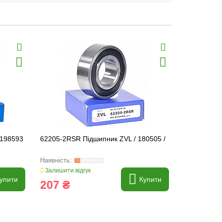
Хіт продаж
3198593
62205-2RSR Підшипник ZVL / 180505 /
6000-2RSR 
Залишити відгук
Залишити ві
упити
Купити
207 ₴
61 ₴