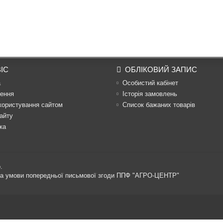
ІС
ОБЛІКОВИЙ ЗАПИС
а
Особистий кабінет
ення
Історія замовлень
користування сайтом
Список бажаних товарів
айту
ка
.
 за умови попередньої письмової згоди ППФ "АГРО-ЦЕНТР"