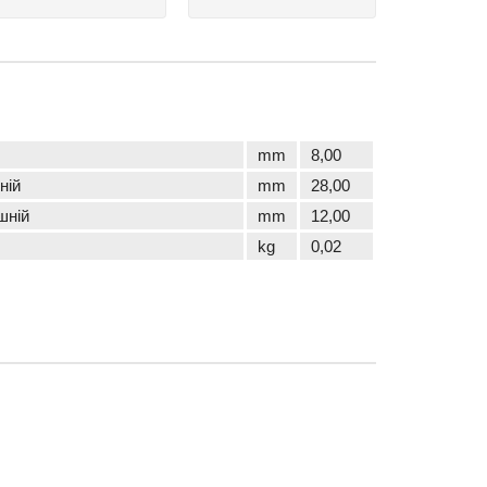
mm
8,00
ній
mm
28,00
шній
mm
12,00
kg
0,02