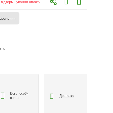
з відтермінування оплати
мовлення
KIA
Всі способи
Доставка
оплат