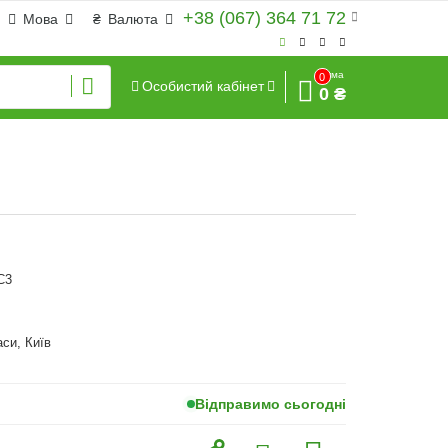
+38 (067) 364 71 72
Мова
₴
Валюта
Сума
0
Особистий кабінет
0 ₴
C3
аси, Київ
Відправимо сьогодні