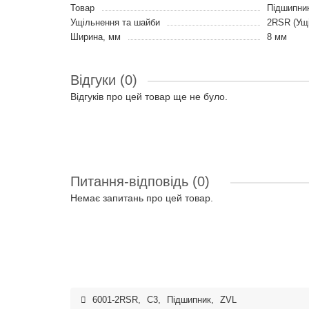
Товар
Підшипни
Ущільнення та шайби
2RSR (Ущі
Ширина, мм
8 мм
Відгуки (0)
Відгуків про цей товар ще не було.
Питання-відповідь
(0)
Немає запитань про цей товар.
6001-2RSR
,
C3
,
Підшипник
,
ZVL