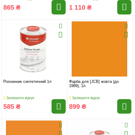
865 ₴
1 110 ₴
Розчинник синтетичний 1л
Фарба для [JCB] жовта (до
1989), 1л
Залишити відгук
Залишити відгук
585 ₴
899 ₴