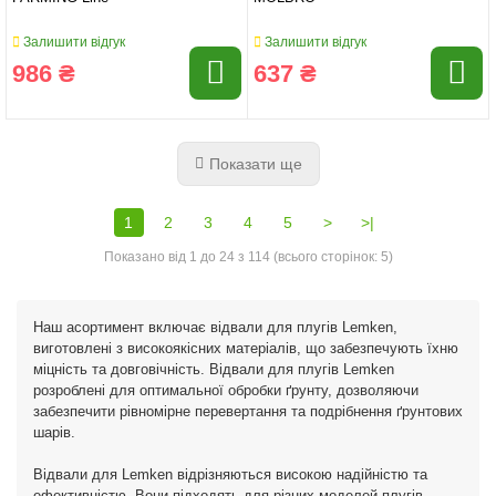
Залишити відгук
Залишити відгук
986 ₴
637 ₴
Показати ще
1
2
3
4
5
>
>|
Показано від 1 до 24 з 114 (всього сторінок: 5)
Наш асортимент включає відвали для плугів Lemken,
виготовлені з високоякісних матеріалів, що забезпечують їхню
міцність та довговічність. Відвали для плугів Lemken
розроблені для оптимальної обробки ґрунту, дозволяючи
забезпечити рівномірне перевертання та подрібнення ґрунтових
шарів.
Відвали для Lemken відрізняються високою надійністю та
ефективністю. Вони підходять для різних моделей плугів