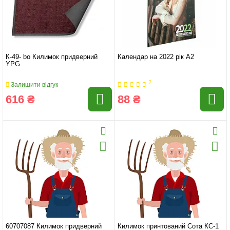
К-49- bo Килимок придверний
Календар на 2022 рік А2
YPG
2
Залишити відгук
616 ₴
88 ₴
60707087 Килимок придверний
Килимок принтований Сота КС-1