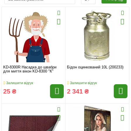
KD-8300R Насадка до швабри
Бідон оцинкований 10L (200233)
для миття вікон KD-8300 "К"
Залишити відгук
Залишити відгук
25 ₴
2 341 ₴