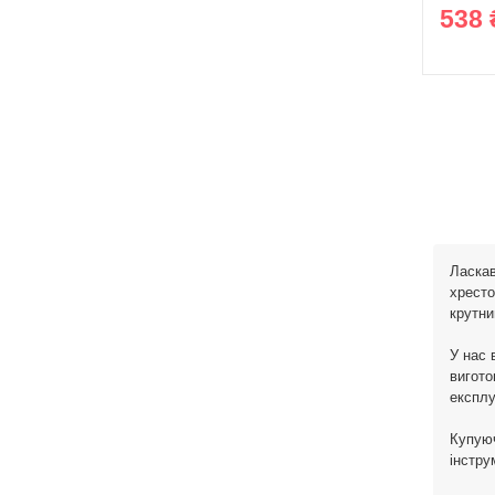
538 
Ласкав
хресто
крутни
У нас 
вигото
експлу
Купуюч
інстру