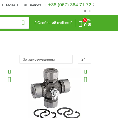
+38 (067) 364 71 72
Мова
₴
Валюта
Сума
0
Особистий кабінет
0 ₴