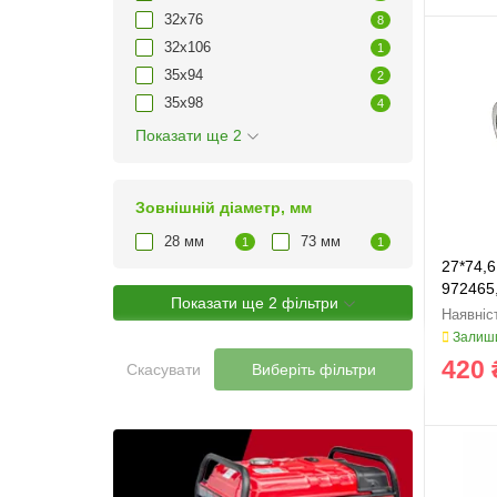
32х76
8
32х106
1
35х94
2
35х98
4
Показати ще 2
Зовнішній діаметр, мм
28 мм
73 мм
1
1
27*74,6
972465
Показати ще 2 фільтри
Залиши
420 
Скасувати
Виберіть фільтри