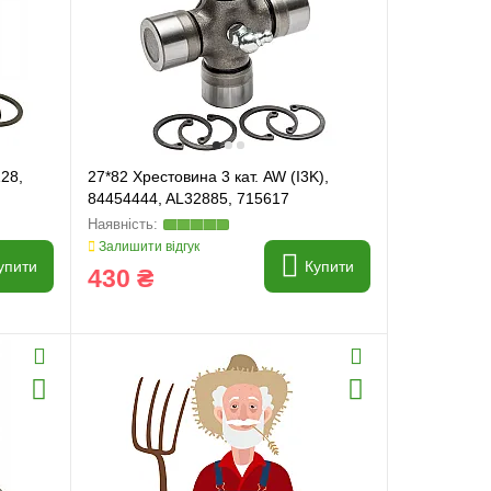
128,
27*82 Хрестовина 3 кат. AW (I3K),
84454444, AL32885, 715617
Залишити відгук
упити
Купити
430 ₴