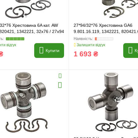
 32*76 Хрестовина 6A кат. AW
27*94/32*76 Хрестовина GA6
 820421, 1342221, 32x76 / 27x94
9.801.16.119, 1342221, 820421.
820421
ти відгук
Залишити відгук
Купити
К
₴
1 693 ₴