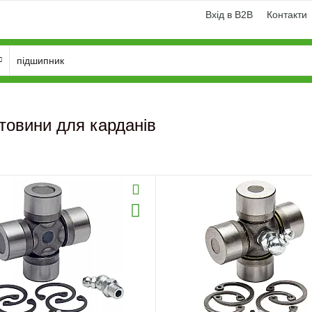
Вхід в B2B
Контакти
товини для карданів