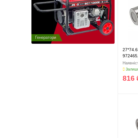
Генератори
Генератор
27*74.6
972465
Залиши
816 