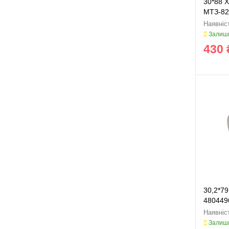
30*88 
МТЗ-82
30x88
Залиши
430 
30,2*79
480449
Залиши