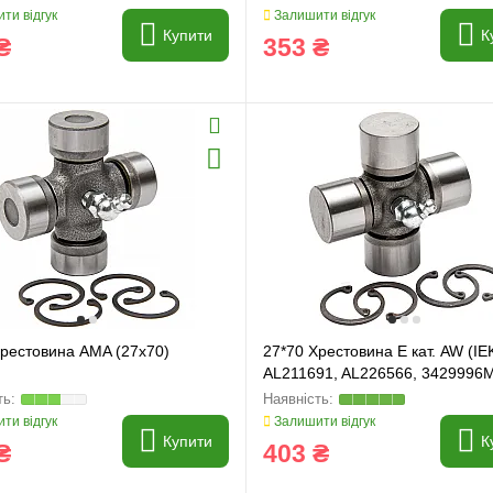
ти відгук
Залишити відгук
Купити
К
₴
353 ₴
Хрестовина AMA (27x70)
27*70 Хрестовина E кат. AW (IEK
AL211691, AL226566, 3429996
3903701M1
ти відгук
Залишити відгук
Купити
К
₴
403 ₴