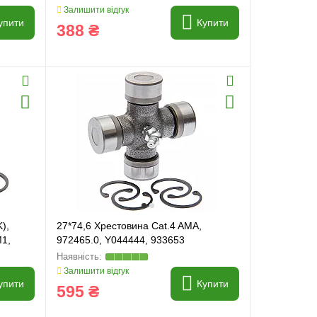
Залишити відгук
упити
Купити
388 ₴
),
27*74,6 Хрестовина Cat.4 AMA,
M1,
972465.0, Y044444, 933653
Залишити відгук
упити
Купити
595 ₴