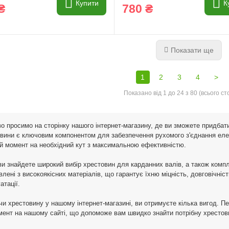
Купити
К
₴
780 ₴
Показати ще
1
2
3
4
>
Показано від 1 до 24 з 80 (всього сто
о просимо на сторінку нашого інтернет-магазину, де ви зможете придбати
вини є ключовим компонентом для забезпечення рухомого з'єднання еле
й момент на необхідний кут з максимальною ефективністю.
ви знайдете широкий вибір хрестовин для карданних валів, а також компл
влені з високоякісних матеріалів, що гарантує їхню міцність, довговічніс
атації.
и хрестовину у нашому інтернет-магазині, ви отримуєте кілька вигод. П
мент на нашому сайті, що допоможе вам швидко знайти потрібну хрестов