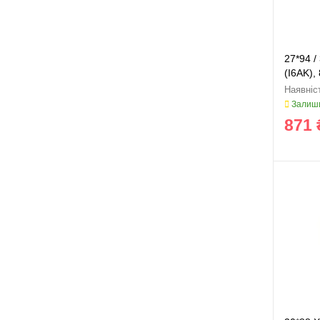
27*94 /
(I6AK),
Залиши
871 