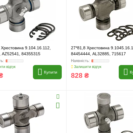
и
Генератори
 Хрестовина 9.104.16.112,
27*81,8 Хрестовина 9.1045.16.
, AZ52541, 84355315
84454444, AL32885, 715617
ти відгук
Залишити відгук
Купити
К
₴
828 ₴