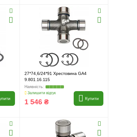
27*74,6/24*91 Хрестовина GA4
9.801.16.115
Залишити відгук
упити
Купити
1 546 ₴