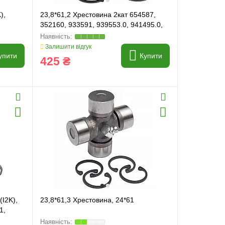
),
23,8*61,2 Хрестовина 2кат 654587,
352160, 933591, 939553.0, 941495.0,
654587.0
Залишити відгук
упити
Купити
425 ₴
(I2K),
23,8*61,3 Хрестовина, 24*61
1,