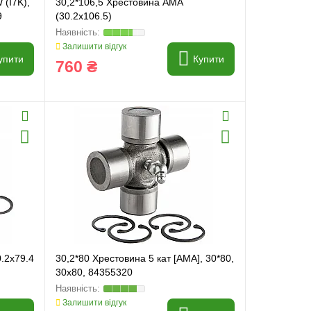
 (I7K),
30,2*106,5 Хрестовина AMA
9
(30.2x106.5)
Залишити відгук
упити
Купити
760 ₴
0.2x79.4
30,2*80 Хрестовина 5 кат [AMA], 30*80,
30x80, 84355320
Залишити відгук