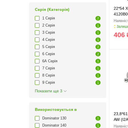
22*54 Х
Серія (Категорія)
4120B0
1 Серія
2
2 Серія
1
Залиши
3 Серія
1
406 
4 Серія
1
5 Серія
2
6 Серія
2
6A Серія
1
7 Серія
1
8 Серія
1
9 Серія
1
Показати ще 3
Використовується в
23,8*61
Dominator 130
1
AW (I2A
Dominator 140
1