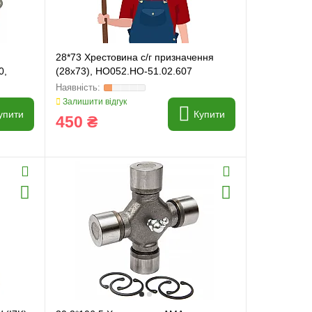
28*73 Хрестовина с/г призначення
0,
(28x73), HO052.HO-51.02.607
Залишити відгук
упити
Купити
450 ₴