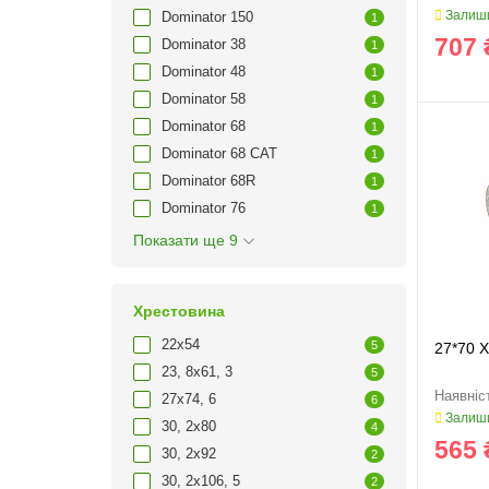
Залиши
Dominator 150
1
707 
Dominator 38
1
Dominator 48
1
Dominator 58
1
Dominator 68
1
Dominator 68 CAT
1
Dominator 68R
1
Dominator 76
1
Показати ще 9
Хрестовина
22х54
5
27*70 
23, 8х61, 3
5
27х74, 6
6
Залиши
30, 2х80
4
565 
30, 2х92
2
30, 2х106, 5
2