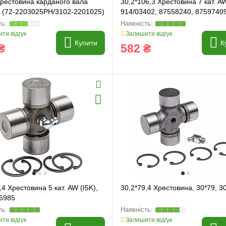
Хрестовина карданого вала
30,2*106,3 Хрестовина 7 кат. AW
 (72-2203025PH/3102-2201025)
914/03402, 87558240, 8759740
ти відгук
Залишити відгук
Купити
К
₴
582 ₴
,4 Хрестовина 5 кат. AW (I5K),
30,2*79,4 Хрестовина, 30*79, 3
6985
ти відгук
Залишити відгук