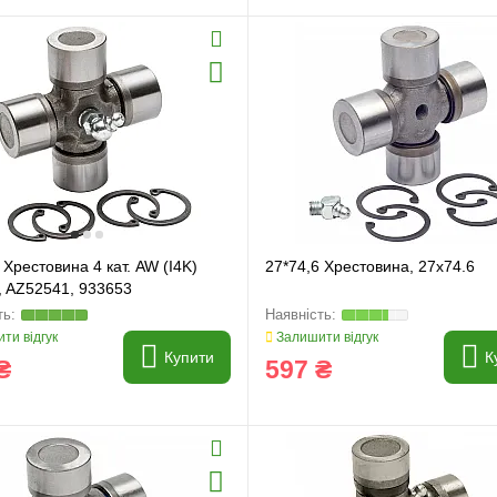
 Хрестовина 4 кат. AW (I4K)
27*74,6 Хрестовина, 27x74.6
, AZ52541, 933653
ти відгук
Залишити відгук
Купити
К
₴
597 ₴