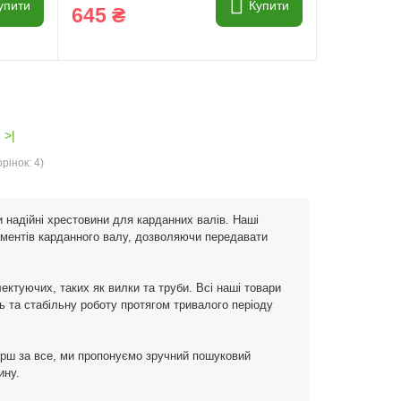
упити
Купити
645 ₴
>|
рінок: 4)
 надійні хрестовини для карданних валів. Наші
ментів карданного валу, дозволяючи передавати
ектуючих, таких як вилки та труби. Всі наші товари
ть та стабільну роботу протягом тривалого періоду
ерш за все, ми пропонуємо зручний пошуковий
ину.