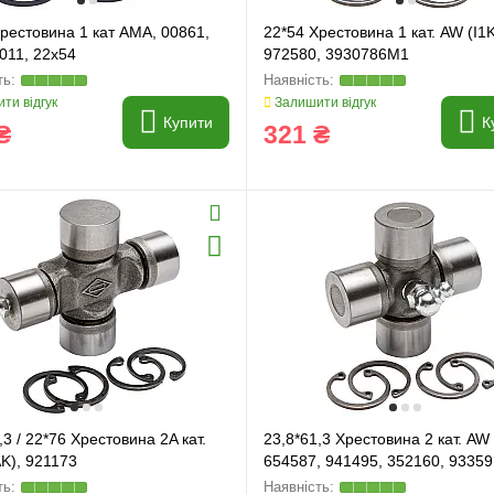
рестовина 1 кат AMA, 00861,
22*54 Хрестовина 1 кат. AW (I1K
011, 22x54
972580, 3930786M1
ти відгук
Залишити відгук
Купити
К
₴
321 ₴
,3 / 22*76 Хрестовина 2A кат.
23,8*61,3 Хрестовина 2 кат. AW 
K), 921173
654587, 941495, 352160, 93359
24*62