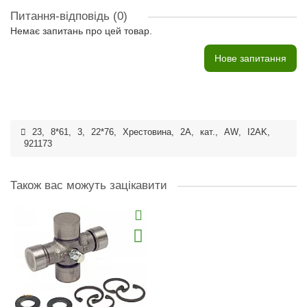
Питання-відповідь
(0)
Немає запитань про цей товар.
Нове запитання
23
,
8*61
,
3
,
22*76
,
Хрестовина
,
2A
,
кат.
,
AW
,
I2AK
,
921173
Також вас можуть зацікавити