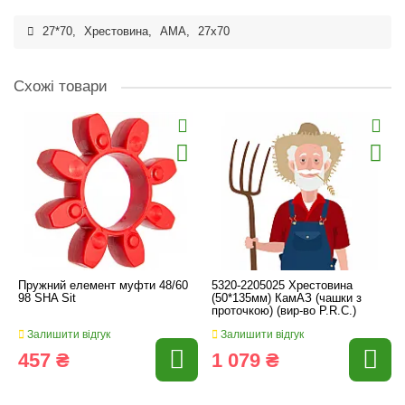
27*70
,
Хрестовина
,
AMA
,
27x70
Схожі товари
Пружний елемент муфти 48/60
5320-2205025 Хрестовина
98 SHA Sit
(50*135мм) КамАЗ (чашки з
проточкою) (вир-во P.R.C.)
Залишити відгук
Залишити відгук
457 ₴
1 079 ₴