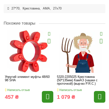
27*70
,
Крестовина
,
AMA
,
27x70
Похожие товары
Упругий элемент муфты 48/60
5320-2205025 Крестовина
98 SHA
(50*135мм) КамАЗ (чашки с
проточкой) (выр-во P.R.C.)
Написать отзыв
Написать отзыв
457 ₴
1 079 ₴