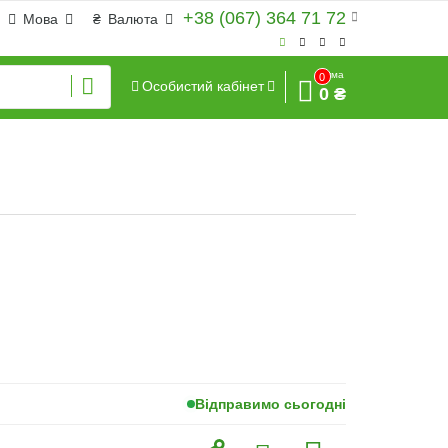
+38 (067) 364 71 72
Мова
₴
Валюта
Сума
0
Особистий кабінет
0 ₴
Відправимо сьогодні