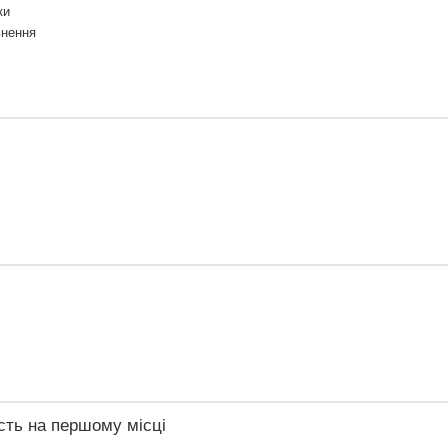
ки
ьнення
сть на першому місці