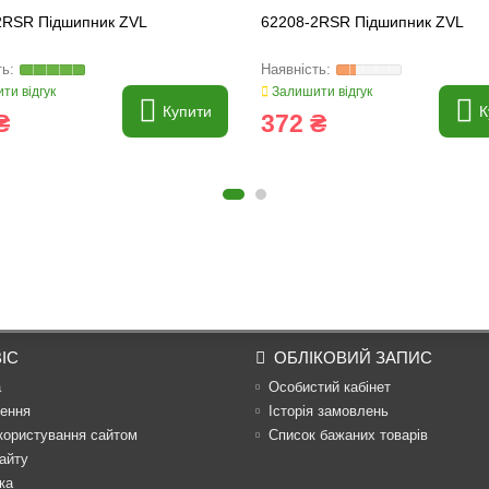
2RSR Підшипник ZVL
62208-2RSR Підшипник ZVL
ти відгук
Залишити відгук
Купити
К
₴
372 ₴
ІС
ОБЛІКОВИЙ ЗАПИС
а
Особистий кабінет
ення
Історія замовлень
користування сайтом
Список бажаних товарів
айту
ка