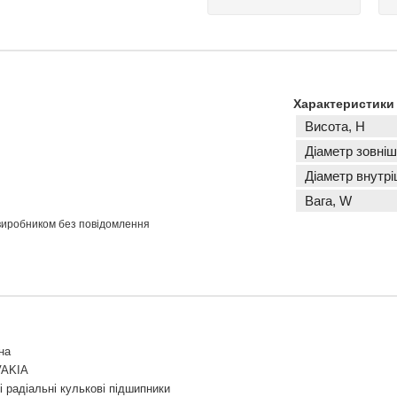
Характеристики
Висота, H
Діаметр зовніш
Діаметр внутрі
Вага, W
 виробником без повідомлення
на
VAKIA
 радіальні кулькові підшипники