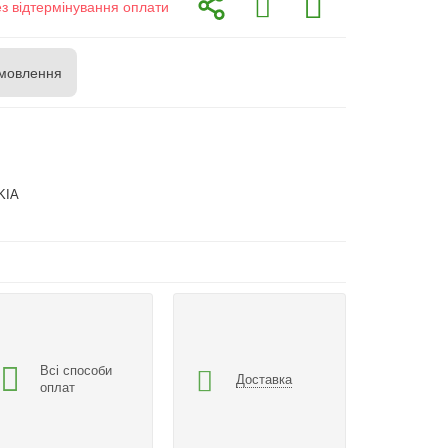
ез відтермінування оплати
мовлення
KIA
Всі способи
Доставка
оплат