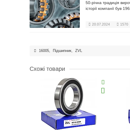
50-річна традиція виро
історії компанії був 19
20.07.2024
1570
16005
,
Підшипник
,
ZVL
Схожі товари