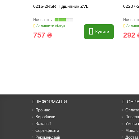
6215-2RSR Підшипник ZVL
62207-
Залишити відгук
Залиши
Купити
757 ₴
292 
ІНФОРМАЦІЯ
СЕРВ
Про нас
Оплат
Виробники
Поверн
Вакансії
Умови 
Сертифікати
Мапа с
Рекомендації
Достав