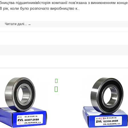
бництва підшипниківІсторія компанії пов’язана з виникненням конц
68 рік, коли було розпочато виробництво к..
Читати далі... →