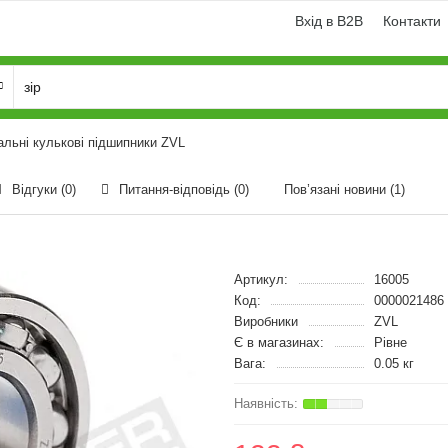
Вхід в B2B
Контакти
альні кулькові підшипники ZVL
Відгуки (0)
Питання-відповідь
(0)
Пов’язані новини
(1)
Артикул:
16005
Код:
0000021486
Виробники
ZVL
Є в магазинах:
Рівне
Вага:
0.05 кг