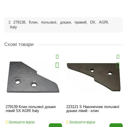
279138
,
Клин
,
польової
,
дошки
,
правий
,
DX
,
AGRI
,
Italy
Схожі товари
279139 Клин польової дошки
223121 S Наконечник польової
лівий SX AGRI Italy
дошки лівий - клин
Залишити відгук
Залишити відгук